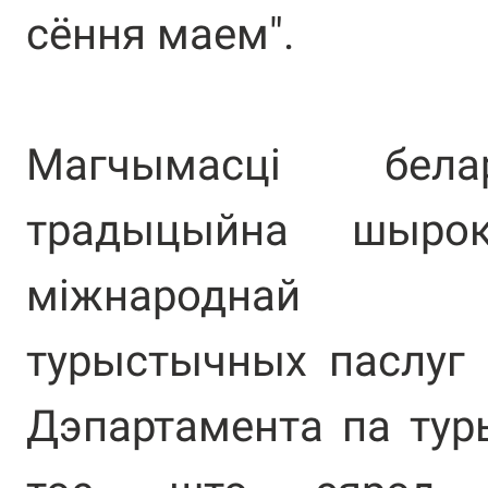
сёння маем".
Магчымасці бела
традыцыйна шыро
міжнароднай в
турыстычных паслуг 
Дэпартамента па тур