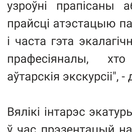
узроўні прапісаны а
прайсці атэстацыю п
і часта гэта экалагіч
прафесіяналы, хт
аўтарскія экскурсіі", 
Вялікі інтарэс экатур
ў час прэзентацый н