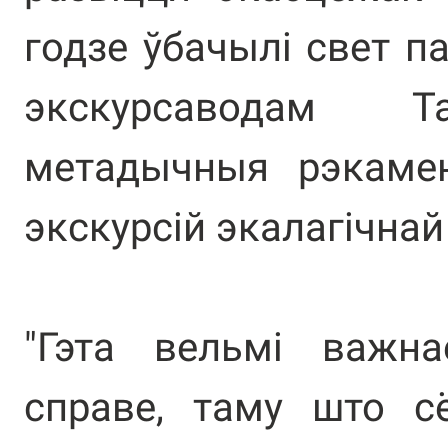
годзе ўбачылі свет 
экскурсаводам Т
метадычныя рэкамен
экскурсій экалагічнай
"Гэта вельмі важн
справе, таму што с