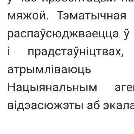
мяжой. Тэматычная 
распаўсюджваецца ў 
і прадстаўніцтвах
атрымліваюць 
Нацыянальным аг
відэасюжэты аб экал