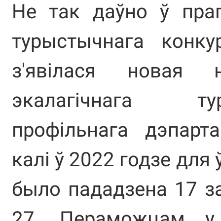
Не так даўно ў праг
турыстычнага конку
з'явілася новая 
экалагічнага т
профільнага дэпарт
калі ў 2022 годзе для 
было пададзена 17 за
27. Пераможцам у