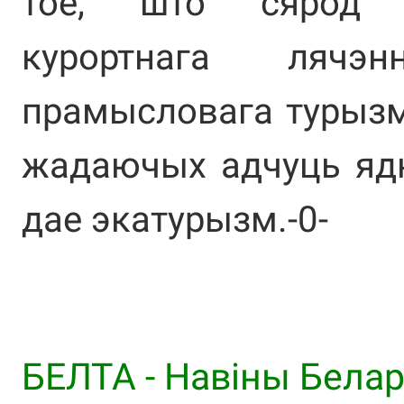
тое, што сярод а
курортнага лячэ
прамысловага турызм
жадаючых адчуць ядн
дае экатурызм.-0-
БЕЛТА - Навiны Белар