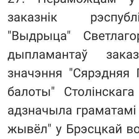
заказнік рэспубл
"Выдрыца" Светлаго
дыпламантаў заказн
значэння "Сярэдняя 
балоты" Столінскаг
адзначыла граматамі "
жывёл" у Брэсцкай во