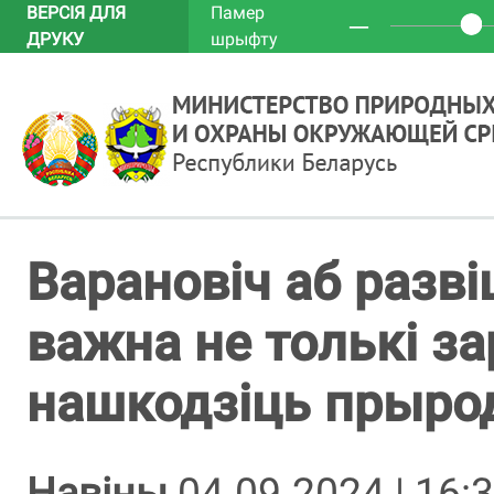
ВЕРСІЯ ДЛЯ
Памер
─
ДРУКУ
шрыфту
Варановіч аб разві
важна не толькі зар
нашкодзіць прыро
Навіны
04.09.2024 | 16: