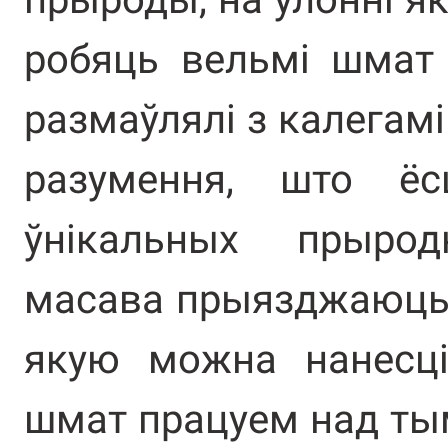
робяць вельмі шмат
размаўлялі з калегамі
разумення, што ё
ўнікальных прыро
масава прыязджаюць 
якую можна нанесц
шмат працуем над тым