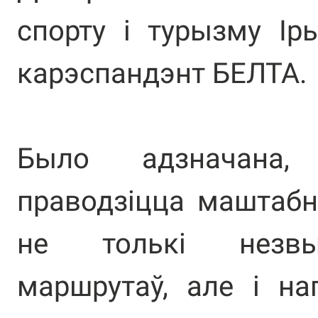
спорту і турызму Ір
карэспандэнт БЕЛТА.
Было адзначана,
праводзіцца маштабн
не толькі незвы
маршрутаў, але і нап