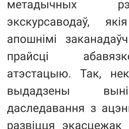
метадычных р
экскурсаводаў, як
апошнімі заканадаў
прайсці абавяз
атэстацыю. Так, не
выдадзены выні
даследавання з ацэн
развіцця экасцежак 