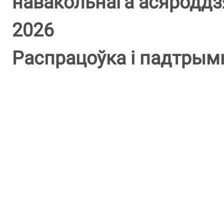
навакольнага асяроддзя
2026
Распрацоўка і падтрым