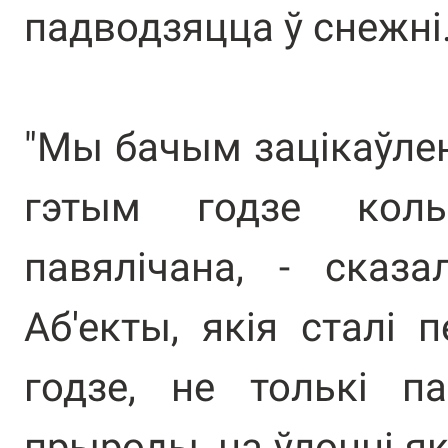
падводзяцца ў снежні
"Мы бачым зацікаўлен
гэтым годзе коль
павялічана, - сказа
Аб'екты, якія сталі
годзе, не толькі п
прыроды, на ўлонні я