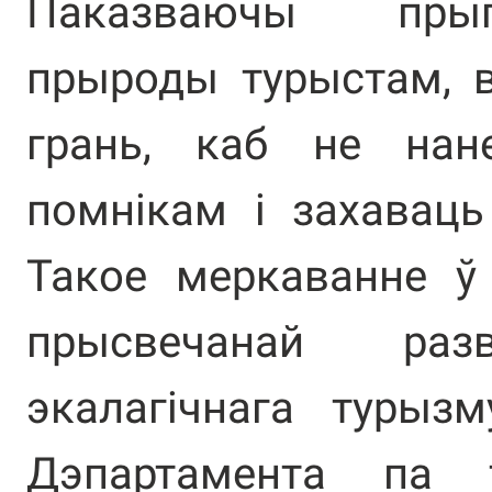
Паказваючы прыг
прыроды турыстам, 
грань, каб не нан
помнікам і захаваць
Такое меркаванне ў 
прысвечанай ра
экалагічнага турыз
Дэпартамента па т