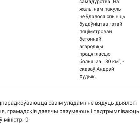
самадурства. На
жаль, нам пакуль
не ўдалося спыніць
будаўніцтва гэтай
пяціметровай
бетоннай
агароджы
працягласцю
больш за 180 км", -
сказаў Андрэй
Худык.
дпарадкоўваюцца сваім уладам і не вядуць дыялог і
ныя, грамадскія дзеячы разумеюць і падтрымліваюць
 міністр.-0-