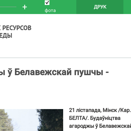
+
ДРУК
фота
ы ў Белавежскай пушчы -
21 лістапада, Мінск /Кар.
БЕЛТА/. Будаўніцтва
агароджы ў Белавежска