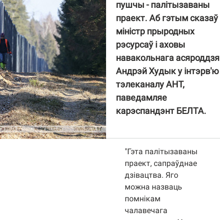
пушчы - палітызаваны
праект. Аб гэтым сказаў
міністр прыродных
рэсурсаў і аховы
навакольнага асяроддзя
Андрэй Худык у інтэрв'ю
тэлеканалу АНТ,
паведамляе
карэспандэнт БЕЛТА.
"Гэта палітызаваны
праект, сапраўднае
дзівацтва. Яго
можна назваць
помнікам
чалавечага