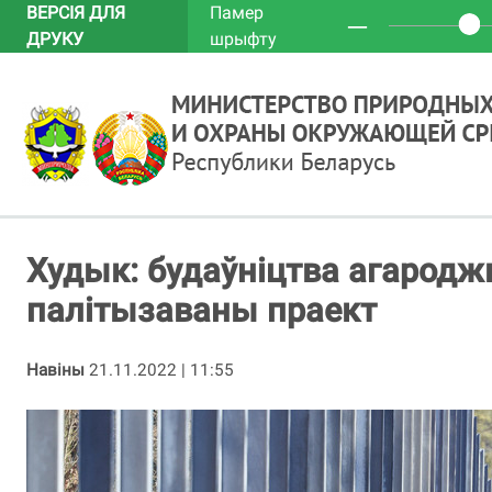
ВЕРСІЯ ДЛЯ
Памер
─
ДРУКУ
шрыфту
Худык: будаўніцтва агародж
палітызаваны праект
Навіны
21.11.2022 | 11:55