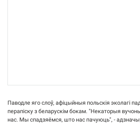
Паводле яго слоў, афіцыйныя польскія эколагі па
перапіску з беларускім бокам. "Некаторыя вучо
нас. Мы спадзяёмся, што нас пачуюць", - адзначыў