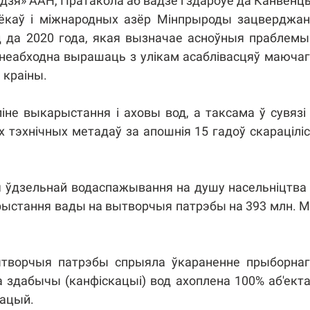
дзя» ААН, Пратакола аб вадзе і здароўе да Канвенц
цёкаў і міжнародных азёр Мінпрыроды зацверджа
д да 2020 года, якая вызначае асноўныя праблемы
я неабходна вырашаць з улікам асаблівасцяў маюча
 краіны.
іне выкарыстання і аховы вод, а таксама ў сувязі
тэхнічных метадаў за апошнія 15 гадоў скарацілі
я ўдзельнай водаспажывання на душу насельніцтва
ыкарыстання вады на вытворчыя патрэбы на 393 млн. 
ытворчыя патрэбы спрыяла ўкараненне прыборнаг
а здабычы (канфіскацыі) вод ахоплена 100% аб'ект
зацый.