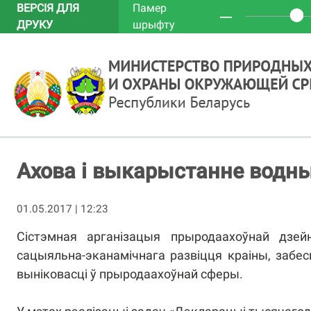
ВЕРСІЯ ДЛЯ
Памер
─
ДРУКУ
шрыфту
Ахова і выкарыстанне водны
01.05.2017 | 12:23
Сістэмная арганізацыя прыродаахоўнай дзейн
сацыяльна-эканамічнага развіцця краіны, забес
выніковасці ў прыродаахоўнай сферы.