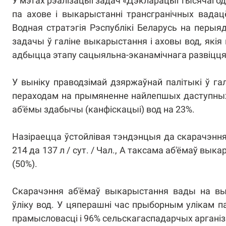
У мэтах рэалізацыі задач «Дэкларацыі тысячагод
па ахове і выкарыстанні трансгранічных вада
Водная стратэгія Рэспублікі Беларусь на перыя
задачы ў галіне выкарыстання і аховы вод, які
адбыцца этапу сацыяльна-эканамічнага развіцця
У выніку праводзімай дзяржаўнай палітыкі ў гал
пераходам на прымяненне найлепшых даступных 
аб'ёмы здабычы (канфіскацыі) вод на 23%.
Назіраецца ўстойлівая тэндэнцыя да скарачэнн
214 да 137 л / сут. / Чал., А таксама аб'ёмаў в
(50%).
Скарачэння аб'ёмаў выкарыстання вады на в
ўліку вод. У цяперашні час прыборным улікам п
прамысловасці і 96% сельскагаспадарчых аргані