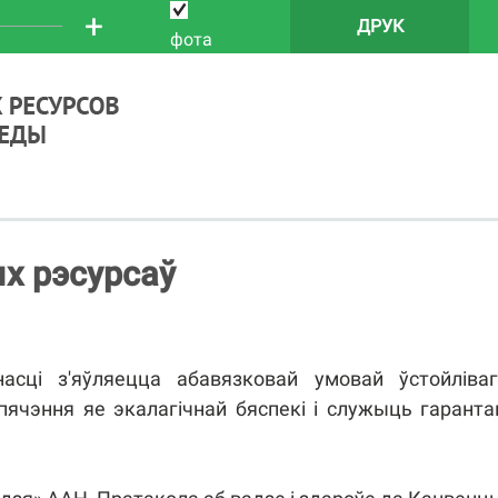
+
ДРУК
фота
х рэсурсаў
асці з'яўляецца абавязковай умовай ўстойліваг
пячэння яе экалагічнай бяспекі і служыць гарант