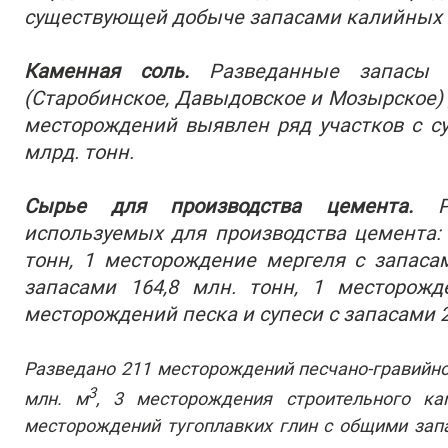
существующей добыче запасами калийных с
Каменная соль.
Разведанные запасы 
(Старобинское, Давыдовское и Мозырское) 
месторождений выявлен ряд участков с 
млрд. тонн.
Сырье для производства цемента.
Ра
используемых для производства цемента:
тонн, 1 месторождение мергеля с запаса
запасами 164,8 млн. тонн, 1 месторожд
месторождений песка и супеси с запасами 2
Разведано 211 месторождений песчано-гравийно
3
млн. м
, 3 месторождения строительного к
месторождений тугоплавких глин с общими запа