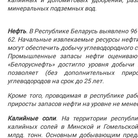
калийных и доломитовых удобрений, раз
минеральных подземных вод.
Нефть
. В Республике Беларусь выявлено 9
62. Начальные извлекаемые ресурсы нефти
могут обеспечить добычу углеводородного с
Промышленные запасы нефти оцениваютс
«Белоруснефть» достигло уровня добычи 
позволяет (без дополнительных прир
углеводородов на срок до 25 лет.
Кроме того, проводимая в республике раб
приросты запасов нефти на уровне не мене
Калийные соли
. На территории республ
калийных солей в Минской и Гомельской
млрд. тонн. Основным добывающим предп