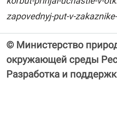
korbut-prinjal-uchastie-v-otk
zapovednyj-put-v-zakaznike
© Министерство природ
окружающей среды Респ
Разработка и поддержк