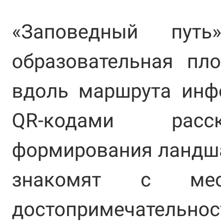
«Заповедный п
образовательная пл
вдоль маршрута инф
QR-кодами расс
формирования ландша
знакомят с мес
достопримечательнос