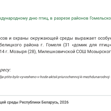
ждународному дню птиц, в разрезе районов Гомельск
урсов и охраны окружающей среды выражает особ
елицкого района г. Гомеля (31 «домик для птиц»
14 г. Мозыря (28), Милешковичской СОШ Мозырско
ресу:
ja-ptits-bylo-vyvesheno-v-hode-aktsii-priurochennoj-k-mezhdunarodnoj-
ей среды Республики Беларусь, 2026