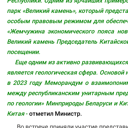
Республики. Одним из ярчайших примеро
парк «Великий камень», который предст
особым правовым режимом для обеспече
«Жемчужина экономического пояса ново
Великий камень Председатель Китайской
посещении.
Еще одним из активно развивающихся н
является геологическая сфера. Основой
в 2023 году Меморандум о взаимопоним
между республиканским унитарным пред
по геологии» Минприроды Беларуси и Ки
Китая
-
отметил Министр.
Во встрече приняли участие
представи