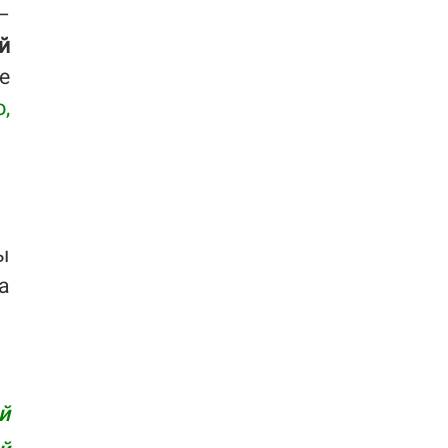
–
й
е
,
ы
а
й