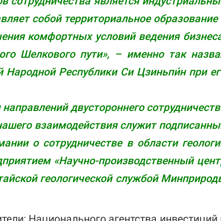
в сотрудничества является индустриальны
авляет собой территориальное образование
ния комфортных условий ведения бизнеса
го Шелкового пути», – именно так назва
 Народной Республики Си Цзиньпи́н при ег
аправлений двустороннего сотрудничеств
 нашего взаимодействия служит подписанны
ании о сотрудничестве в области геологи
приятием «Научно-производственный цент
тайской геологической службой Минприрод
тели: Национального агентства инвестиций 