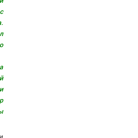
й
с
.
л
о
а
й
и
р
ы
и