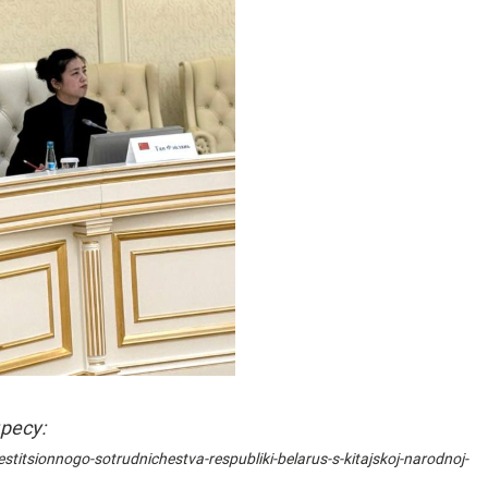
ресу:
titsionnogo-sotrudnichestva-respubliki-belarus-s-kitajskoj-narodnoj-