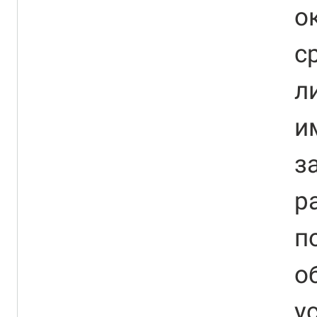
о
с
л
и
з
р
п
о
у