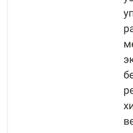
у
р
м
э
б
р
х
в