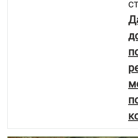
с
Д
д
п
р
м
к