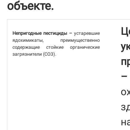
объекте.
Ц
Непригодные пестициды –
устаревшие
ядохимикаты, преимущественно
у
содержащие стойкие органические
загрязнители (СОЗ).
п
–
о
з
н