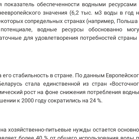
я показатель обеспеченности водными ресурсами
еевропейского значения (6,2 тыс. м3 воды в год 
некоторых сопредельных странах (например, Польша
потенциале, водные ресурсы обоснованно могу
таточные для удовлетворения потребностей страны
 его стабильность в стране. По данным Европейско
еларусь стала единственной из стран «Восточно
мический рост на фоне снижения потребления водн
шении к 2000 году сократились на 24 %.
 на хозяйственно-питьевые нужды остается основн
авляет более 40 % от общего использования воды 