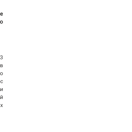
е
ую
13
в
го
ос
ии
й
х