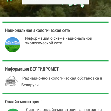
220026, г. Минск, ул.
Плеханова, 18А
Телефоны приемной:
+375 (17) 350-88-
48 / дежурный
Национальная экологическая сеть
+375 (17) 346-88-46 / факс
Официальный
Информация о схеме национальной
экологической сети
сайт:
http://minskpriroda.gov.by
Информация БЕЛГИДРОМЕТ
Радиационно-экологическая обстановка в
Беларуси
Онлайн-мониторинг
Система онлайн-мониторинга состояния