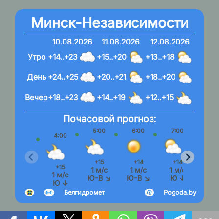
Минск-Независимости
10.08.2026
11.08.2026
12.08.2026
Утро
+14..+23
+15..+20
+13..+18
День
+24..+25
+20..+21
+18..+20
Вечер
+18..+23
+14..+19
+12..+15
Почасовой прогноз:
5:00
6:00
7:00
8:
4:00
+15
+14
+14
+1
+15
1 м/с
1 м/с
1 м/с
2 м
1 м/с
Ю-В ↘
Ю-В ↘
Ю ↓
Ю
Ю ↓
Белгидромет
Pogoda.by