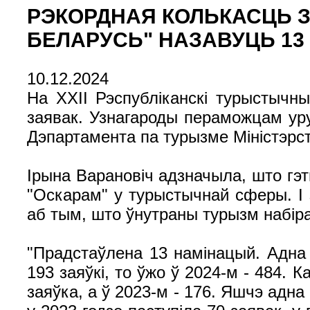
РЭКОРДНАЯ КОЛЬКАСЦЬ З
БЕЛАРУСЬ" НАЗАВУЦЬ 13
10.12.2024
На ХХІІ Рэспубліканскі турыстычн
заявак. Узнагароды пераможцам уру
Дэпартамента па турызме Міністэрст
Ірына Варановіч адзначыла, што гэ
"Оскарам" у турыстычнай сферы. І 
аб тым, што ўнутраны турызм набір
"Прадстаўлена 13 намінацый. Адна 
193 заяўкі, то ўжо ў 2024-м - 484.
заяўка, а ў 2023-м - 176. Яшчэ адн