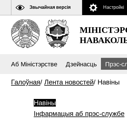
Звычайная версія
Настройкі
МІНІСТЭР
НАВАКОЛЬ
Аб Міністэрстве
Дзейнасць
Прэс-с
Галоўная
/
Лента новостей
/
Навіны
Навіны
Інфармацыя аб прэс-службе