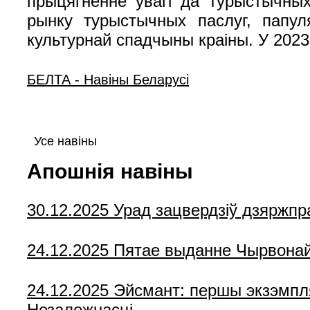
прыцягненне ўвагі да турыстычных
рынку турыстычных паслуг, папул
культурнай спадчыны краіны. У 2023 
БЕЛТА - Навiны Беларусi
Усе навіны
Апошнія навіны
30.12.2025
Урад зацвердзіў дзяржпр
24.12.2025
Пятае выданне Чырвонай к
24.12.2025
Эйсмант: першы экзэмпля
Незалежнасці