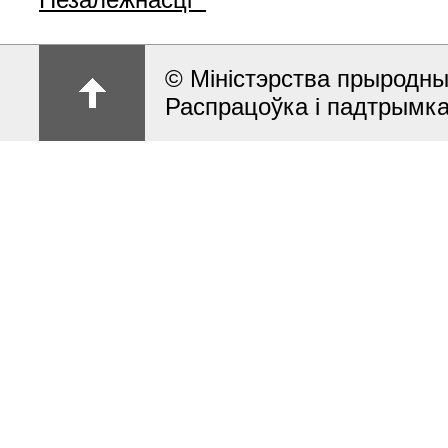
© Міністэрства прыродны
Распрацоўка і падтрымк