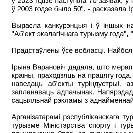
у 2023 годзе паступіла 70 заявак, у
ў 2003 годзе было 50", - расказала 
Вырасла канкурэнцыя і ў іншых нам
"Аб'ект экалагічнага турызму года", 
Прадстаўлены ўсе вобласці. Найболь
Ірына Варановіч дадала, што мера
краіны, праходзяць на працягу года
наведаць аб'екты туріндустрыі, 
запланаваць адпачынак. Напярэдад
сацыяльнай рэкламы з аднайменнай
Арганізатарамі рэспубліканскага т
турызме Міністэрства спорту і ту