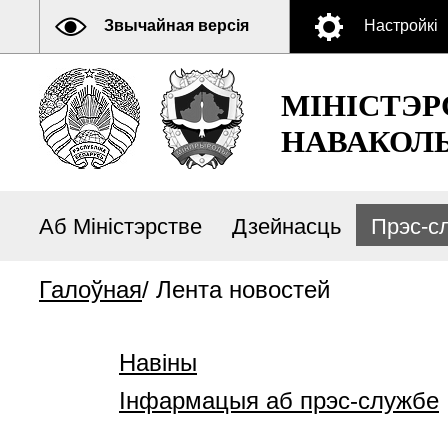
Звычайная версія
Настройкі
МІНІСТЭР
НАВАКОЛЬ
Аб Міністэрстве
Дзейнасць
Прэс-с
Галоўная
/
Лента новостей
Навіны
Інфармацыя аб прэс-службе