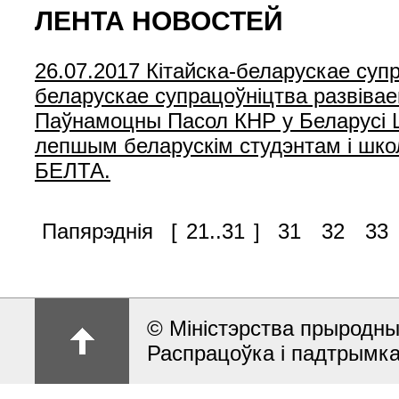
ЛЕНТА НОВОСТЕЙ
26.07.2017
Кітайска-беларускае суп
беларускае супрацоўніцтва развівае
Паўнамоцны Пасол КНР у Беларусі 
лепшым беларускім студэнтам і школ
БЕЛТА.
Папярэднія
[
21..31
]
31
32
33
© Міністэрства прыродны
Распрацоўка і падтрымк