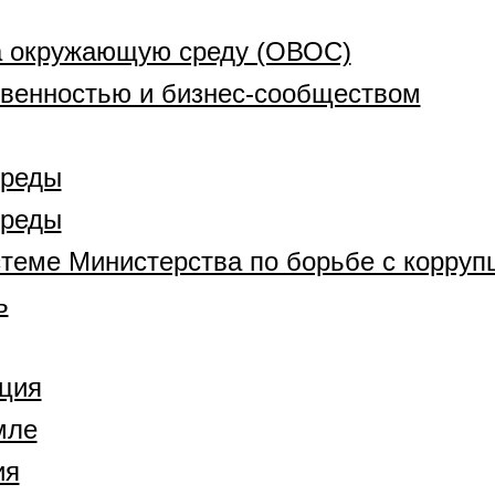
а окружающую среду (ОВОС)
венностью и бизнес-сообществом
среды
среды
стеме Министерства по борьбе с корруп
ь
ция
мле
ия