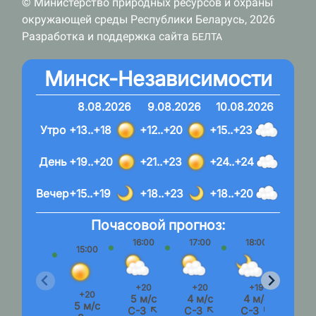
© Министерство природных ресурсов и охраны
окружающей среды Республики Беларусь, 2026
Разработка и поддержка сайта
БЕЛТА
Минск-Независимости
8.08.2026
9.08.2026
10.08.2026
Утро
+13..+18
+12..+20
+15..+23
День
+19..+20
+21..+23
+24..+24
Вечер
+15..+19
+18..+23
+18..+20
Почасовой прогноз:
16:00
17:00
18:00
19:
15:00
+20
+20
+19
+1
+20
5 м/с
4 м/с
4 м/с
4 м
5 м/с
С-З ↖
С-З ↖
С-З ↖
С-З