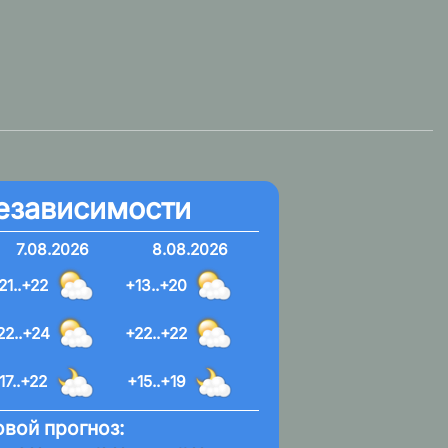
езависимости
7.08.2026
8.08.2026
21..+22
+13..+20
22..+24
+22..+22
17..+22
+15..+19
вой прогноз: