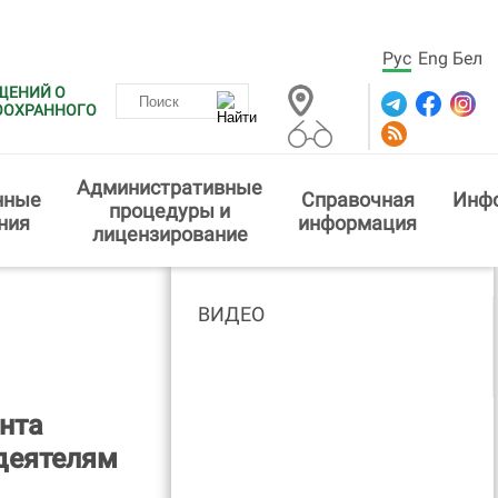
Рус
Eng
Бел
ЩЕНИЙ О
ООХРАННОГО
Административные
нные
Справочная
Инф
процедуры и
ния
информация
лицензирование
ВИДЕО
нта
 деятелям