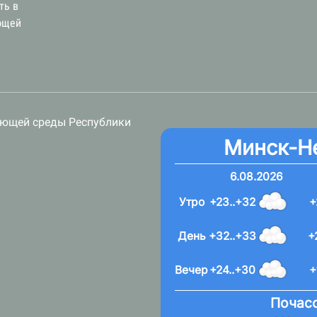
ть в
ющей
ающей среды Республики
Минск-Н
6.08.2026
Утро
+23..+32
+
День
+32..+33
+
Вечер
+24..+30
+
Почасо