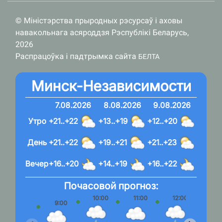
© Міністэрства прыродных рэсурсаў і аховы
навакольнага асяроддзя Рэспублікі Беларусь,
2026
Распрацоўка і падтрымка сайта
БЕЛТА
Минск-Независимости
7.08.2026
8.08.2026
9.08.2026
Утро
+21..+22
+13..+19
+12..+20
День
+21..+22
+19..+21
+21..+23
Вечер
+16..+20
+14..+19
+16..+22
Почасовой прогноз:
10:00
11:00
12:00
13:
9:00