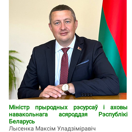
Міністр прыродных рэсурсаў і аховы
навакольнага асяроддзя Рэспублікі
Беларусь
Лысенка Максім Уладзіміравіч