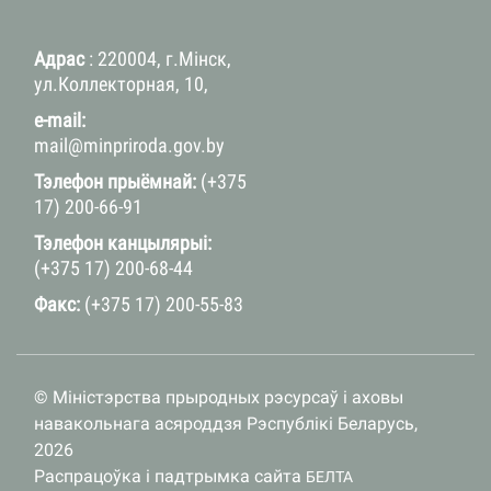
Адрас
: 220004, г.Мінск,
ул.Коллекторная, 10,
e-mail:
mail@minpriroda.gov.by
Тэлефон прыёмнай:
(+375
17) 200-66-91
Тэлефон канцылярыі:
(+375 17) 200-68-44
Факс:
(+375 17) 200-55-83
© Міністэрства прыродных рэсурсаў і аховы
навакольнага асяроддзя Рэспублікі Беларусь,
2026
Распрацоўка і падтрымка сайта
БЕЛТА