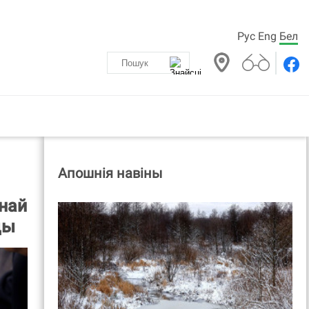
Рус
Eng
Бел
Апошнія навіны
най
ды