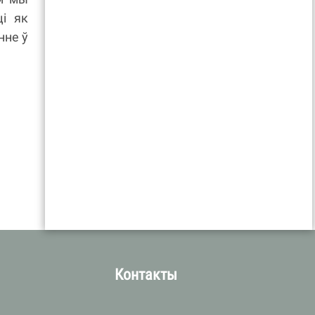
ці як
нне ў
Контакты