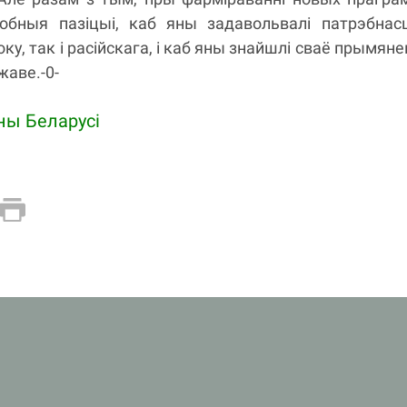
обныя пазіцыі, каб яны задавольвалі патрэбнас
ку, так і расійскага, і каб яны знайшлі сваё прымяне
аве.-0-
ны Беларусi