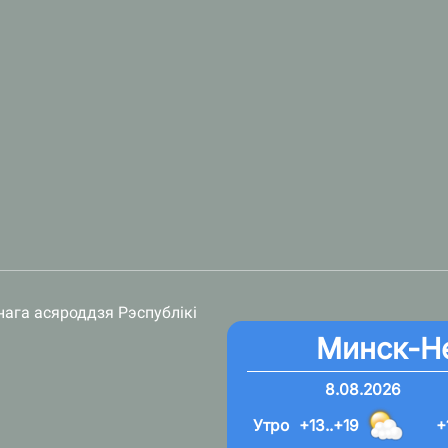
нага асяроддзя Рэспублікі
Минск-Н
8.08.2026
Утро
+13..+19
+