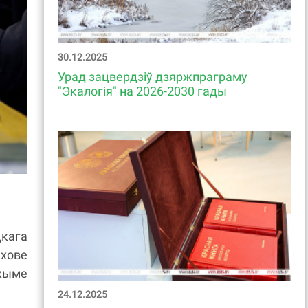
30.12.2025
Урад зацвердзіў дзяржпраграму
"Экалогія" на 2026-2030 гады
цкага
ахове
эжыме
24.12.2025