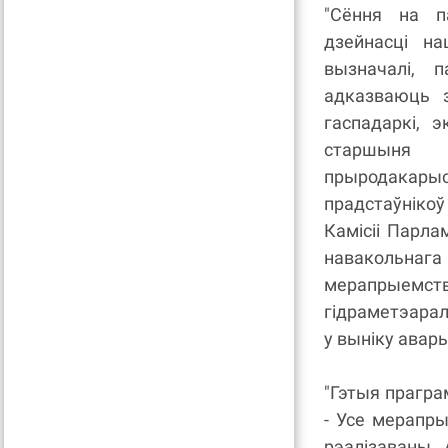
"Сёння на п
дзейнасці н
вызначалі, 
адказваюць 
гаспадаркі, 
старшыня 
прыродакар
прадстаўніко
Камісіі Парла
навакольнаг
мерапрыемств
гідраметэарал
у выніку авар
"Гэтыя прагра
- Усе мерапры
рэалізаваны.