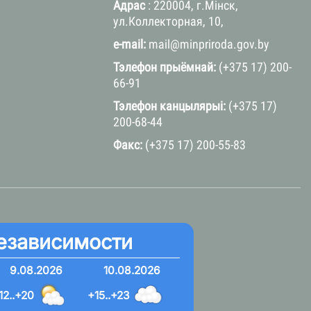
Адрас
: 220004, г.Мінск,
ул.Коллекторная, 10,
e-mail:
mail@minpriroda.gov.by
Тэлефон прыёмнай:
(+375 17) 200-
66-91
Тэлефон канцылярыі:
(+375 17)
200-68-44
Факс:
(+375 17) 200-55-83
езависимости
9.08.2026
10.08.2026
12..+20
+15..+23