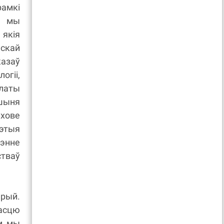
амкі
к мы
якія
скай
казаў
гіі,
латы
ршыня
ахове
этыя
чэнне
стваў
арый.
насцю
ам мы