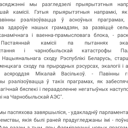
асяджэнні мы разгледзелі прыярытэтныя напр
ашай камісіі. Гэтыя прыярытэтныя напрамкі, я
павінны рэалізоўвацца ў асноўных праграмах, 
за здароўе нашых грамадзян, за развіццё сель
эканамічнага і ваенна-прамысловага блока, - рас
Пастаяннай камісіі па пытаннях экало
ыстання і чарнобыльскай катастрофы Па
ў Нацыянальнага сходу Рэспублікі Беларусь, ста
менцкага сходу па прыродных рэсурсах, экалогіі і 
а асяроддзя Мікалай Васількоў. - Павінны г
ы рэалізоўвацца ў такіх праграмах, як забеспя
агічнай бяспекі і пераадоленне негатыўных наступ
ыі на Чарнобыльскай АЭС".
мы паспяхова завяршыліся, - удакладніў парламент
емствы, якія былі раней прадугледжаны імі - поў
 Але разам з тым, пры фарміраванні новых прагр