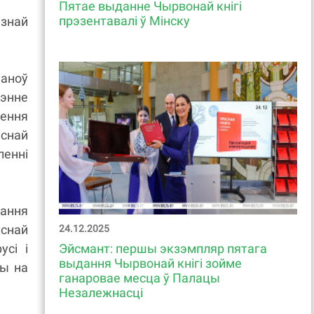
Пятае выданне Чырвонай кнігі
прэзентавалі ў Мінску
юзнай
паноў
энне
ення
снай
ленні
ання
снай
24.12.2025
Эйсмант: першы экзэмпляр пятага
сі і
выдання Чырвонай кнігі зойме
фы на
ганаровае месца ў Палацы
Незалежнасці