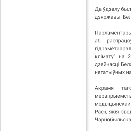
Да ўдзелу был
дзяржавы, Белг
Парламентары
аб распрац
гідраметэара
клімату" на 
дзейнасці Бел
негатыўных на
Акрамя таг
мерапрыемс
медыцынскай 
Расіі, якія з
Чарнобыльскай