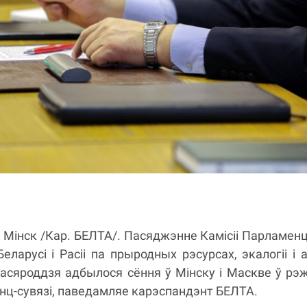
, Мінск /Кар. БЕЛТА/. Пасяджэнне Камісіі Парламен
еларусі і Расіі па прыродных рэсурсах, экалогіі і 
 асяроддзя адбылося сёння ў Мінску і Маскве ў р
нц-сувязі, паведамляе карэспандэнт БЕЛТА.