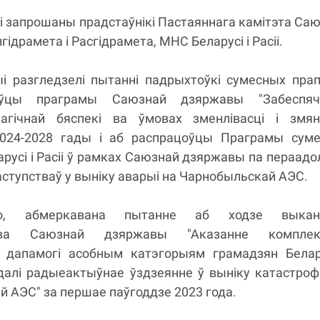
і запрошаны прадстаўнікі Пастаяннага камітэта Са
ідрамета і Расгідрамета, МНС Беларусі і Расіі.
і разгледзелі пытанні падрыхтоўкі сумесных пра
оўцы праграмы Саюзнай дзяржавы "Забеспяч
лагічнай бяспекі ва ўмовах зменлівасці і змян
2024-2028 гады і аб распрацоўцы Праграмы суме
арусі і Расіі ў рамках Саюзнай дзяржавы па пераадо
ступстваў у выніку аварыі на Чарнобыльскай АЭС.
о, абмеркавана пытанне аб ходзе выкан
тва Саюзнай дзяржавы "Аказанне комплек
дапамогі асобным катэгорыям грамадзян Белару
ведалі радыеактыўнае ўздзеянне ў выніку катастро
 АЭС" за першае паўгоддзе 2023 года.