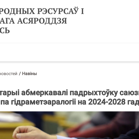
РОДНЫХ РЭСУРСАЎ І
АГА АСЯРОДДЗЯ
СЬ
новостей
/
Навіны
арыі абмеркавалі падрыхтоўку саюз
па гідраметэаралогіі на 2024-2028 га