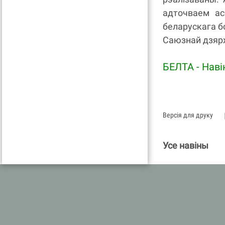
адточваем ас
беларускага бо
Саюзнай дзярж
БЕЛТА - Навi
Версія для друку
Усе навіны