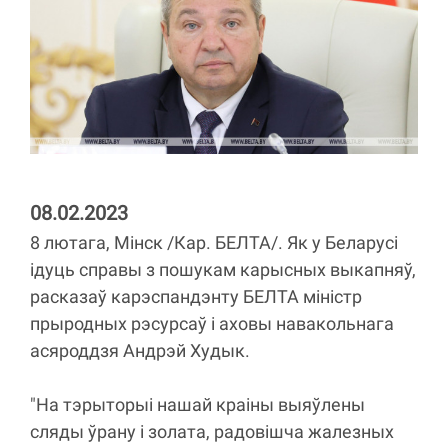
08.02.2023
8 лютага, Мінск /Кар. БЕЛТА/. Як у Беларусі
ідуць справы з пошукам карысных выкапняў,
расказаў карэспандэнту БЕЛТА міністр
прыродных рэсурсаў і аховы навакольнага
асяроддзя Андрэй Худык.
"На тэрыторыі нашай краіны выяўлены
сляды ўрану і золата, радовішча жалезных