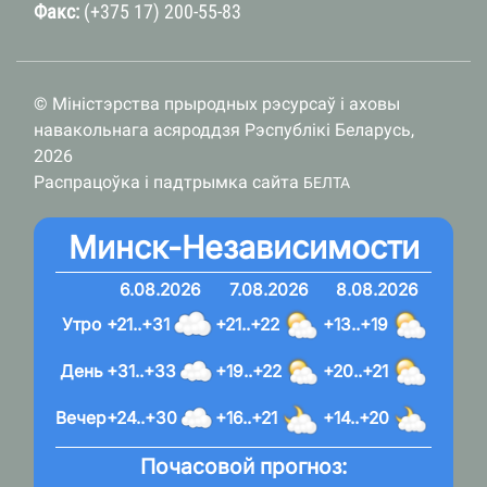
Факс:
(+375 17) 200-55-83
© Міністэрства прыродных рэсурсаў і аховы
навакольнага асяроддзя Рэспублікі Беларусь,
2026
Распрацоўка і падтрымка сайта
БЕЛТА
Минск-Независимости
6.08.2026
7.08.2026
8.08.2026
Утро
+21..+31
+21..+22
+13..+19
День
+31..+33
+19..+22
+20..+21
Вечер
+24..+30
+16..+21
+14..+20
Почасовой прогноз: