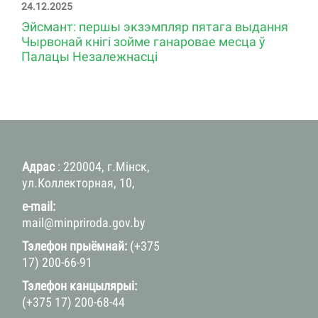
24.12.2025
Эйсмант: першы экзэмпляр пятага выдання
Чырвонай кнігі зойме ганаровае месца ў
Палацы Незалежнасці
Адрас
: 220004, г.Мінск,
ул.Коллекторная, 10,
e-mail:
mail@minpriroda.gov.by
Тэлефон прыёмнай:
(+375
17) 200-66-91
Тэлефон канцылярыі:
(+375 17) 200-68-44