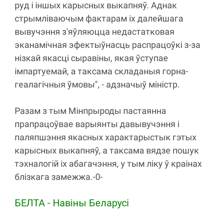
руд і іншых карысных выкапняў. Аднак
стрымліваючым фактарам іх далейшага
вывучэння з'яўляюцца недастатковая
эканамічная эфектыўнасць распрацоўкі з-за
нізкай якасці сыравіны, якая ўступае
імпартуемай, а таксама складаныя горна-
геалагічныя ўмовы", - адзначыў міністр.
Разам з тым Мінпрыроды пастаянна
прапрацоўвае варыянты давывучэння і
паляпшэння якасных характарыстык гэтых
карысных выкапняў, а таксама вядзе пошук
тэхналогій іх абагачэння, у тым ліку ў краінах
блізкага замежжа.-0-
БЕЛТА - Навiны Беларусi