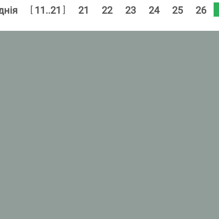
[
]
днія
11..21
21
22
23
24
25
26