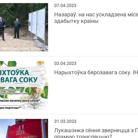
07.04.2023
Назараў: на нас ускладзена міс
здабытку краіны
03.04.2023
Нарыхтоўка бярозавага соку. 
31.03.2023
Лукашэнка сёння звернецца з П
прамую трансляцыю?