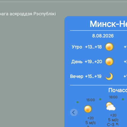
нага асяроддзя Рэспублікі
Минск-Н
8.08.2026
Утро
+13..+18
+
День
+19..+20
+
Вечер
+15..+19
+
Почасо
16:00
15:00
+20
+20
5 м/с
5 м/с
С-З ↖