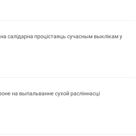
на салідарна процістаяць сучасным выклікам у
роне на выпальванне сухой расліннасці