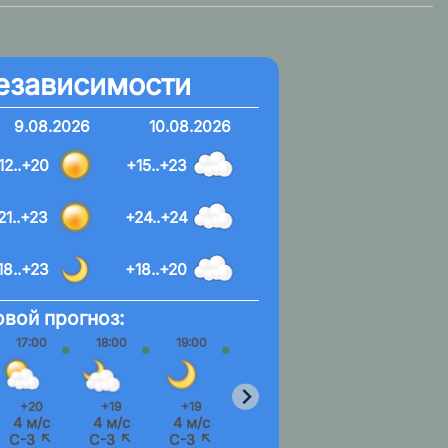
езависимости
9.08.2026
10.08.2026
12..+20
+15..+23
21..+23
+24..+24
18..+23
+18..+20
вой прогноз:
17:00
18:00
19:00
20:00
21:00
22:00
+20
+19
+19
+19
+18
+17
4 м/с
4 м/с
4 м/с
4 м/с
3 м/с
3 м/
С-З ↖
С-З ↖
С-З ↖
С-З ↖
С-З ↖
С-З 