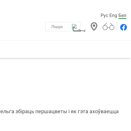
Рус
Eng
Бел
ельга збіраць першацветы і як гэта ахоўваецца