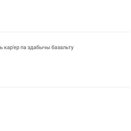
ь кар'ер па здабычы базальту