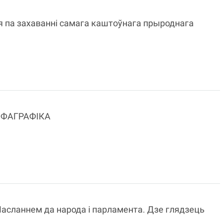
ія па захаванні самага каштоўнага прыроднага
ІНФАГРАФІКА
асланнем да народа і парламента. Дзе глядзець