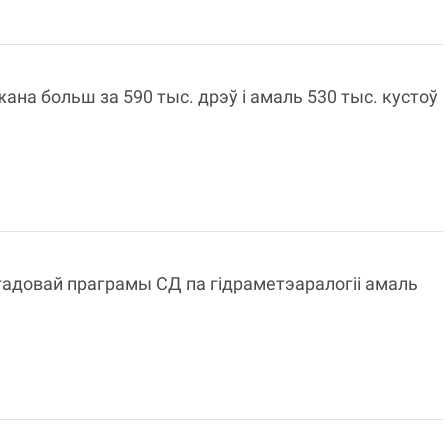
ана больш за 590 тыс. дрэў і амаль 530 тыс. кустоў
ігадовай праграмы СД па гідраметэаралогіі амаль