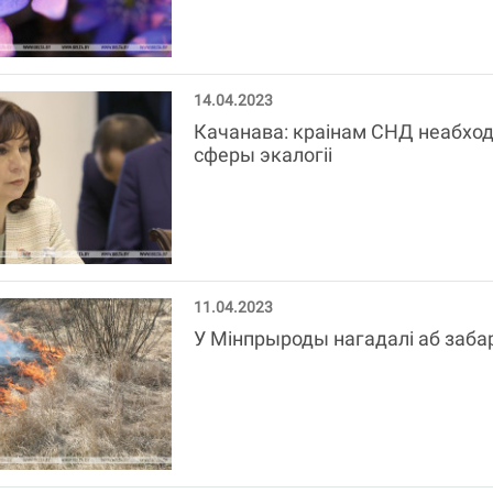
14.04.2023
Качанава: краінам СНД неабход
сферы экалогіі
11.04.2023
У Мінпрыроды нагадалі аб заба