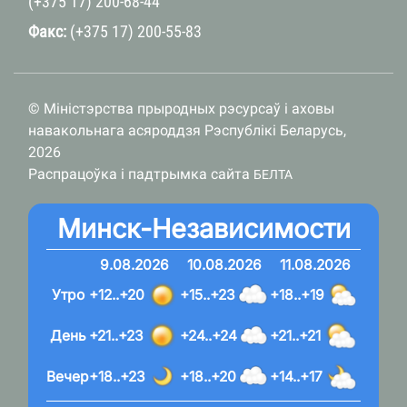
(+375 17) 200-68-44
Факс:
(+375 17) 200-55-83
© Міністэрства прыродных рэсурсаў і аховы
навакольнага асяроддзя Рэспублікі Беларусь,
2026
Распрацоўка і падтрымка сайта
БЕЛТА
Минск-Независимости
9.08.2026
10.08.2026
11.08.2026
Утро
+12..+20
+15..+23
+18..+19
День
+21..+23
+24..+24
+21..+21
Вечер
+18..+23
+18..+20
+14..+17