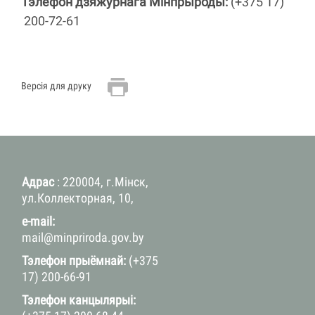
Тэлефон дзяжурнага Мінпрыроды:
(
+375 17)
200-72-61
Версія для друку
Адрас
: 220004, г.Мінск,
ул.Коллекторная, 10,
e-mail:
mail@minpriroda.gov.by
Тэлефон прыёмнай:
(+375
17) 200-66-91
Тэлефон канцылярыі: