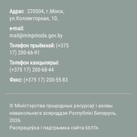
Адрас
: 220004, г.Мінск,
ул.Коллекторная, 10,
e-mail:
mail@minpriroda.gov.by
Тэлефон прыёмнай:
(+375
17) 200-66-91
Тэлефон канцылярыі:
(+375 17) 200-68-44
Факс:
(+375 17) 200-55-83
© Міністэрства прыродных рэсурсаў і аховы
навакольнага асяроддзя Рэспублікі Беларусь,
2026
Распрацоўка і падтрымка сайта
БЕЛТА