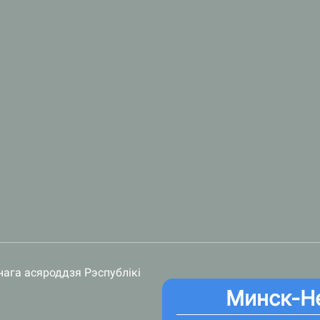
нага асяроддзя Рэспублікі
Минск-Н