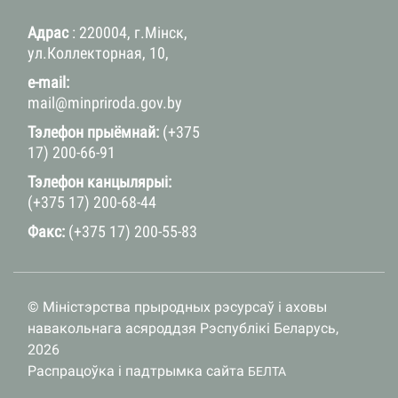
Адрас
: 220004, г.Мінск,
ул.Коллекторная, 10,
e-mail:
mail@minpriroda.gov.by
Тэлефон прыёмнай:
(+375
17) 200-66-91
Тэлефон канцылярыі:
(+375 17) 200-68-44
Факс:
(+375 17) 200-55-83
© Міністэрства прыродных рэсурсаў і аховы
навакольнага асяроддзя Рэспублікі Беларусь,
2026
Распрацоўка і падтрымка сайта
БЕЛТА