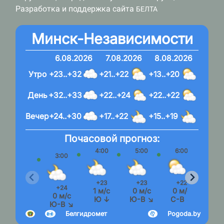
Разработка и поддержка сайта
БЕЛТА
Минск-Независимости
6.08.2026
7.08.2026
8.08.2026
Утро
+23..+32
+21..+22
+13..+20
День
+32..+33
+22..+24
+22..+22
Вечер
+24..+30
+17..+22
+15..+19
Почасовой прогноз:
4:00
5:00
6:00
7:
3:00
+23
+23
+22
+2
+24
1 м/с
0 м/с
0 м/с
0 м
0 м/с
Ю ↓
Ю-В ↘
С-В ↗
Ю-
Ю-В ↘
Белгидромет
Pogoda.by