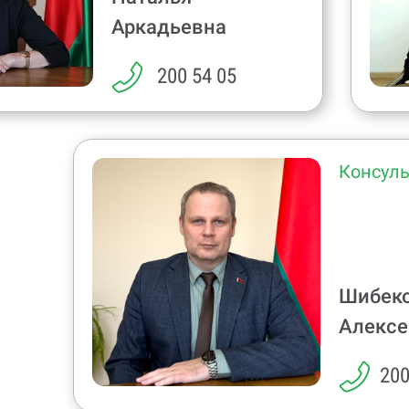
Аркадьевна
200 54 05
Консуль
Шибек
Алексе
200