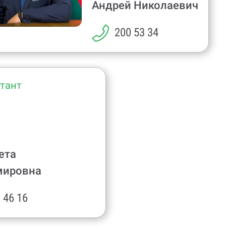
Андрей Николаевич
200 53 34
тант
ета
мировна
 46 16