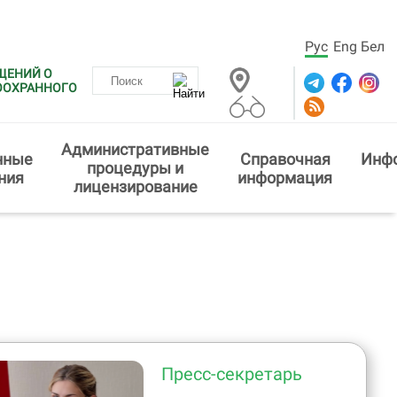
Рус
Eng
Бел
ЩЕНИЙ О
ООХРАННОГО
Административные
нные
Справочная
Инф
процедуры и
ния
информация
лицензирование
Пресс-секретарь