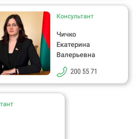
Консультант
Чичко
Екатерина
Валерьевна
200 55 71
тант