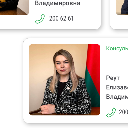
Владимировна
200 62 61
Консуль
Реут
Елизав
Влади
200