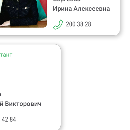
Ирина Алексеевна
200 38 28
тант
о
й Викторович
 42 84