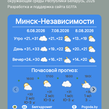
окружающей среды Республики Беларусь, 2026
Разработка и поддержка сайта
БЕЛТА
Минск-Независимости
6.08.2026
7.08.2026
8.08.2026
Утро
+21..+31
+21..+22
+13..+19
День
+31..+33
+19..+22
+20..+21
Вечер
+24..+30
+16..+21
+14..+20
Почасовой прогноз:
17:00
18:00
19:00
20:
16:00
+31
+31
+30
+2
+33
2 м/с
1 м/с
1 м/с
1 м
2 м/с
Ю-З ↙
Ю-З ↙
З ←
З 
Ю-З ↙
Белгидромет
Pogoda.by