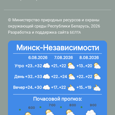
© Министерство природных ресурсов и охраны
окружающей среды Республики Беларусь, 2026
Разработка и поддержка сайта
БЕЛТА
Минск-Независимости
6.08.2026
7.08.2026
8.08.2026
Утро
+23..+32
+21..+22
+13..+20
День
+32..+33
+22..+24
+22..+22
Вечер
+24..+30
+17..+22
+15..+19
Почасовой прогноз:
7:00
8:00
9:00
10:
6:00