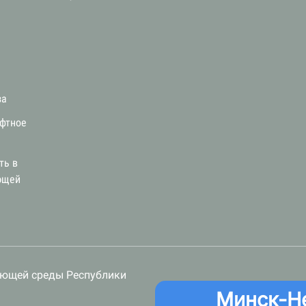
за
афтное
ть в
ющей
ающей среды Республики
Минск-Н