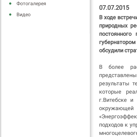
Фотогалерея
07.07.2015
Видео
В ходе встреч
природных ре
постоянного
губернаторо
обсудили стра
В более ра
представлен
результаты т
которые реа
г.Витебске и
окружающ
«Энергоэффе
подходов к у
многоцелево