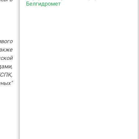
Белгидромет
вого
акже
ской
дами,
СПК,
ных"