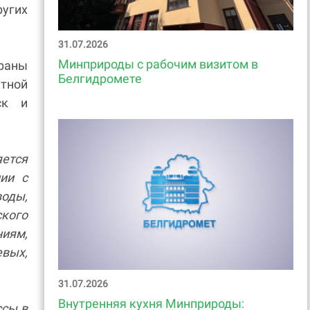
ругих
31.07.2026
Минприроды с рабочим визитом в
храны
Белгидромете
тной
ск и
яется
ии с
оды,
ского
иям,
вых,
31.07.2026
Внутренняя кухня Минприроды:
ссы в