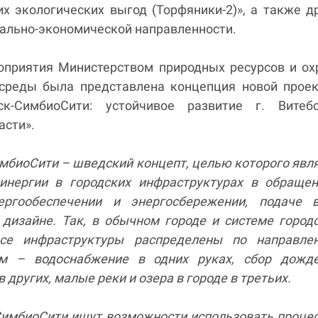
х экологических выгод (Торфяники-2)», а также д
иально-экономической направленности.
оприятия Министерством природных ресурсов и о
реды была представлена концепция новой проек
бск-СимбиоСити: устойчивое развитие г. Витеб
асти».
имбиоСити – шведский концепт, целью которого явл
инергии в городских инфраструктурах в обращен
ергообеспечении и энергосбережении, подаче в
дизайне. Так, в обычном городе и системе город
все инфраструктуры распределены по направлен
ам – водоснабжение в одних руках, сбор дожде
 других, малые реки и озера в городе в третьих.
СимбиоСити ищут возможности использовать проце