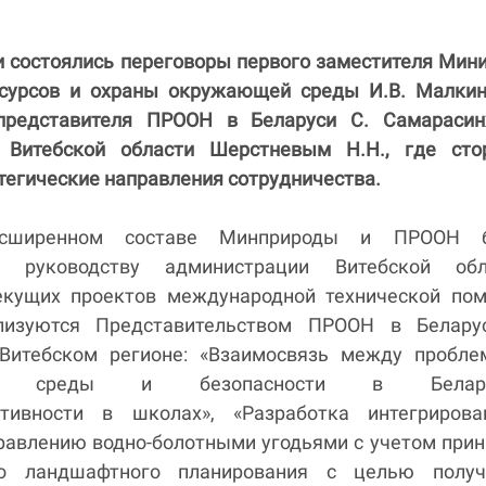
и состоялись переговоры первого заместителя Мин
сурсов и охраны окружающей среды И.В. Малкин
 представителя ПРООН в Беларуси С. Самарасин
м Витебской области Шерстневым Н.Н., где сто
тегические направления сотрудничества.
сширенном составе Минприроды и ПРООН 
ы руководству администрации Витебской обл
екущих проектов международной технической пом
лизуются Представительством ПРООН в Белару
 Витебском регионе: «Взаимосвязь между пробле
ей среды и безопасности в Беларус
ктивности в школах», «Разработка интегрирова
правлению водно-болотными угодьями с учетом при
го ландшафтного планирования с целью получ