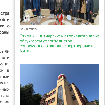
истра
ой и
ха с
04.08.2026
роны
Отходы — в энергию и стройматериалы:
обсуждаем строительство
современного завода с партнерами из
Китая
были
асти
ощи,
си в
мами
и»,
нных
нципа
ения