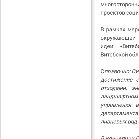
многосторонни
проектов соц
В рамках мер
окружающей с
идеи: «Вите
Витебской обл
С
правочно: С
достижение с
отходами, эн
ландшафтном 
управления 
департамент
ливневых вод в
В концепции 