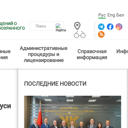
Рус
Eng
Бел
ЩЕНИЙ О
ООХРАННОГО
Административные
нные
Справочная
Инф
процедуры и
ния
информация
лицензирование
ПОСЛЕДНИЕ НОВОСТИ
уси