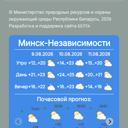
© Министерство природных ресурсов и охраны
окружающей среды Республики Беларусь, 2026
Разработка и поддержка сайта
БЕЛТА
Минск-Независимости
9.08.2026
10.08.2026
11.08.2026
Утро
+12..+20
+14..+23
+15..+20
День
+21..+23
+24..+25
+20..+21
Вечер
+16..+22
+18..+23
+14..+19
Почасовой прогноз:
12:00
13:00
14:00
15:
11:00
+20
+21
+22
+2
+19