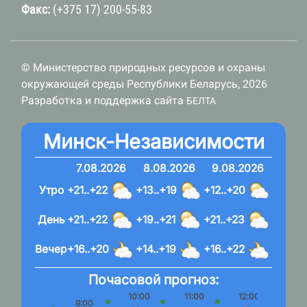
Факс:
(+375 17) 200-55-83
© Министерство природных ресурсов и охраны
окружающей среды Республики Беларусь, 2026
Разработка и поддержка сайта
БЕЛТА
Минск-Независимости
7.08.2026
8.08.2026
9.08.2026
Утро
+21..+22
+13..+19
+12..+20
День
+21..+22
+19..+21
+21..+23
Вечер
+16..+20
+14..+19
+16..+22
Почасовой прогноз:
10:00
11:00
12:00
13:
9:00