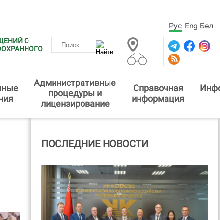
Рус
Eng
Бел
ЩЕНИЙ О
ООХРАННОГО
Административные
нные
Справочная
Инф
процедуры и
ния
информация
лицензирование
ПОСЛЕДНИЕ НОВОСТИ