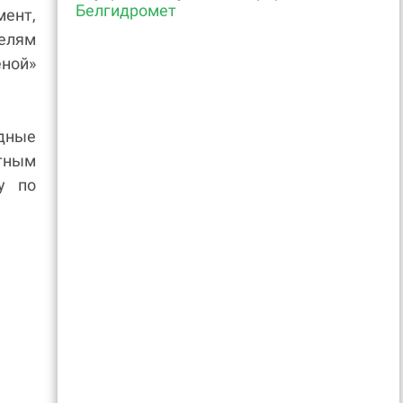
Белгидромет
мент,
елям
ной»
дные
тным
у по