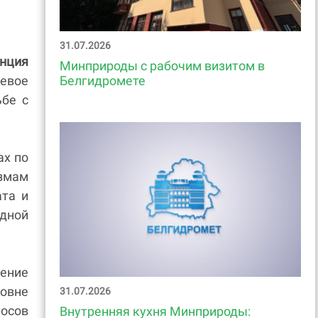
31.07.2026
нция
Минприроды с рабочим визитом в
евое
Белгидромете
бе с
ах по
измам
ата и
одной
ение
овне
31.07.2026
осов
Внутренняя кухня Минприроды: