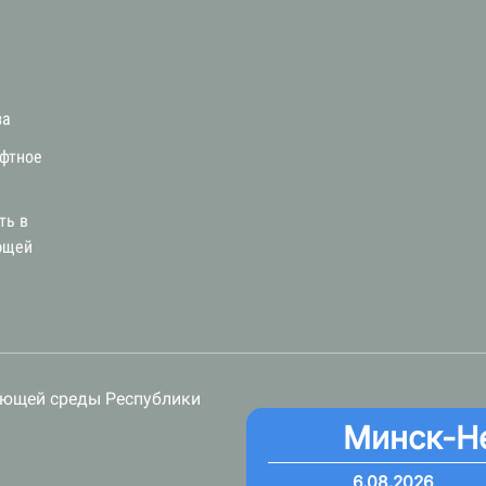
за
афтное
ть в
ющей
ающей среды Республики
Минск-Н
6.08.2026