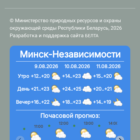
© Министерство природных ресурсов и охраны
окружающей среды Республики Беларусь, 2026
Разработка и поддержка сайта
БЕЛТА
Минск-Независимости
9.08.2026
10.08.2026
11.08.2026
Утро
+12..+20
+14..+23
+15..+20
День
+21..+23
+24..+25
+20..+21
Вечер
+16..+22
+18..+23
+14..+19
Почасовой прогноз:
12:00
13:00
14:00
15:
11:00