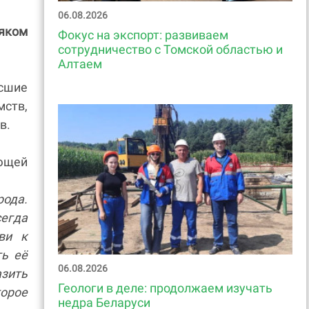
06.08.2026
яком
Фокус на экспорт: развиваем
сотрудничество с Томской областью и
Алтаем
сшие
ств,
в.
ющей
рода.
сегда
ви к
ть её
06.08.2026
зить
Геологи в деле: продолжаем изучать
орое
недра Беларуси