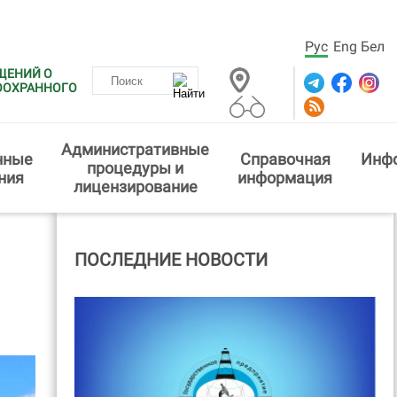
Рус
Eng
Бел
ЩЕНИЙ О
ООХРАННОГО
Административные
нные
Справочная
Инф
процедуры и
ния
информация
лицензирование
ПОСЛЕДНИЕ НОВОСТИ