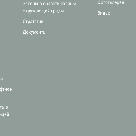
Фотогалерея
Законы в области охраны
окружающей среды
Видео
Стратегии
я
Документы
за
афтное
ть в
ющей