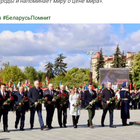
роды и напоминает миру о цене мира».
 #БеларусьПомнит