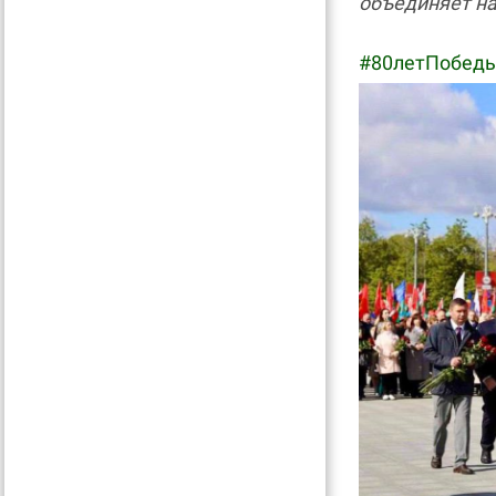
объединяет на
#80летПобеды