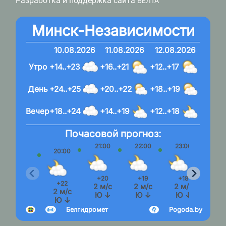
Разработка и поддержка сайта
БЕЛТА
Минск-Независимости
10.08.2026
11.08.2026
12.08.2026
Утро
+14..+23
+16..+21
+12..+17
День
+24..+25
+20..+22
+18..+19
Вечер
+18..+24
+14..+19
+12..+18
Почасовой прогноз:
21:00
22:00
23:00
20:00
+20
+19
+18
+22
2 м/с
2 м/с
2 м/с
2 м/с
Ю ↓
Ю ↓
Ю ↓
Ю ↓
Белгидромет
Pogoda.by