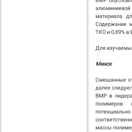
ВМР обусловл
алюминиевой 
материала дл
Содержание м
ТКО и 0,89% в 
Для изучаемы
Минск
Смешанные от
далее следуют
ВМР в лидера
полимеров 
потенциально
соответствен
массы полимер