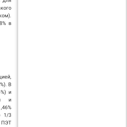
в для
кого
ом).
8% в
цией,
%). В
4%) и
ии и
,46%
е 1/3
т ПЭТ