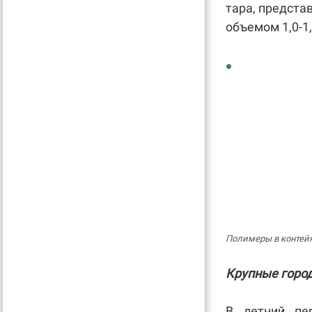
тара, предста
объемом 1,0-1,
Полимеры в контейн
Крупные город
В летний пе