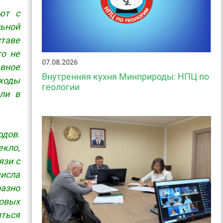
ют с
льной
таве
то не
07.08.2026
авное
Внутренняя кухня Минприроды: НПЦ по
ходы
геологии
ли в
одов.
кло,
язи с
исла
разно
овых
яться