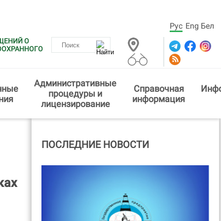
Рус
Eng
Бел
ЩЕНИЙ О
ООХРАННОГО
Административные
нные
Справочная
Инф
процедуры и
ния
информация
лицензирование
ПОСЛЕДНИЕ НОВОСТИ
ках