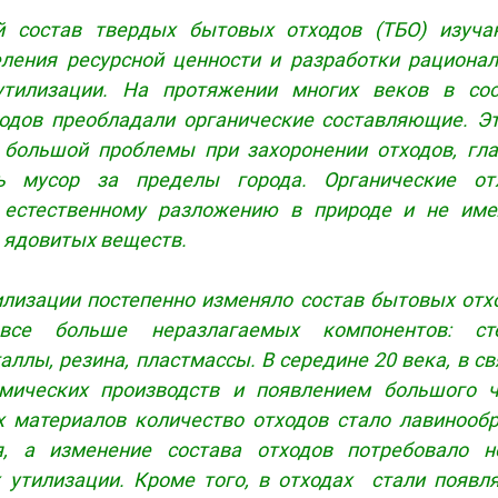
й состав твердых бытовых отходов (ТБО) изуча
ления ресурсной ценности и разработки рациона
утилизации. На протяжении многих веков в сос
ходов преобладали органические составляющие. Э
 большой проблемы при захоронении отходов, гл
ь мусор за пределы города. Органические от
 естественному разложению в природе и не име
е ядовитых веществ.
илизации постепенно изменяло состав бытовых отх
все больше неразлагаемых компонентов: сте
аллы, резина, пластмассы. В середине 20 века, в св
мических производств и появлением большого ч
х материалов количество отходов стало лавинооб
я, а изменение состава отходов потребовало н
х утилизации. Кроме того, в отходах стали появл