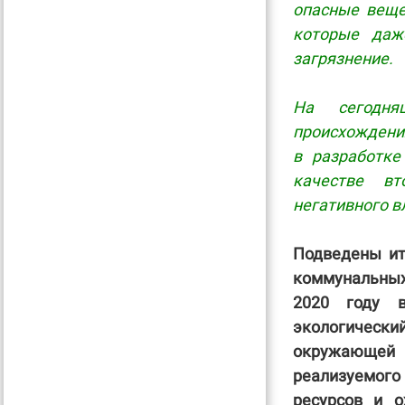
опасные вещес
которые даж
загрязнение.
На сегодня
происхождени
в разработке
качестве в
негативного в
Подведены ит
коммунальных
2020 году в
экологическ
окружающей 
реализуемог
ресурсов и 