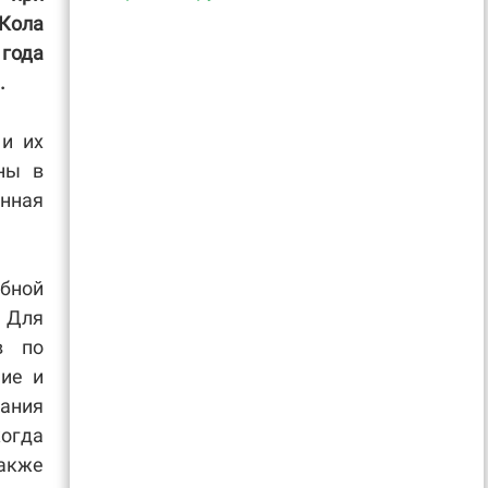
Кола
 года
.
и их
ны в
нная
бной
. Для
в по
ние и
ания
огда
также