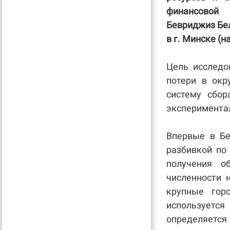
финансовой
Бевриджиз Бел
в г. Минске (
Цель исследо
потери в окр
систему сбор
эксперимента
Впервые в Бе
разбивкой по
получения о
численности 
крупные гор
использует
определяется 