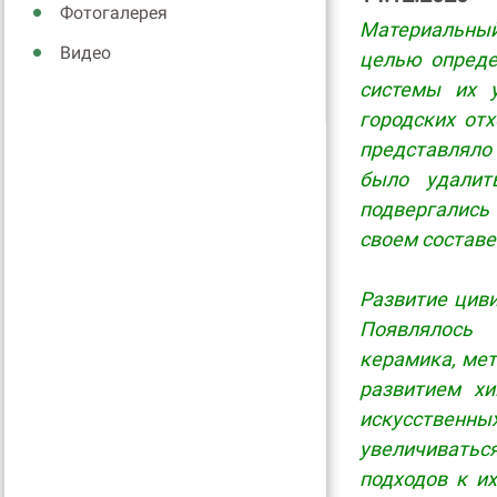
Фотогалерея
Материальны
Видео
целью опреде
системы их 
городских от
представляло
было удалит
подвергались
своем состав
Развитие цив
Появлялось 
керамика, мет
развитием хи
искусственны
увеличиватьс
подходов к и