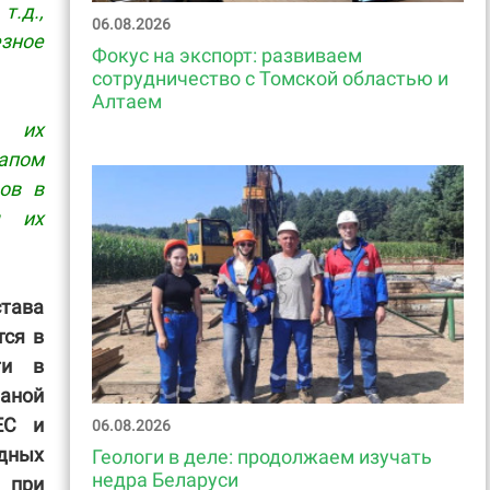
т.д.,
06.08.2026
зное
Фокус на экспорт: развиваем
сотрудничество с Томской областью и
Алтаем
, их
тапом
ов в
я их
става
тся в
ти в
аной
ЕС и
06.08.2026
дных
Геологи в деле: продолжаем изучать
недра Беларуси
 при