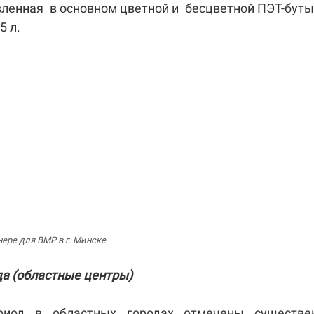
вленная в основном цветной и бесцветной ПЭТ-бут
5 л.
ере для ВМР в г. Минске
а (областные центры)
риод в областных городах отмечены существе