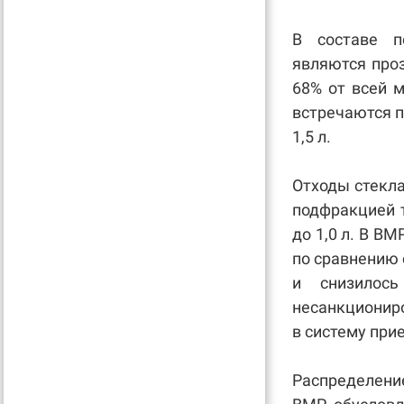
В составе п
являются про
68% от всей 
встречаются п
1,5 л.
Отходы стекла
подфракцией т
до 1,0 л. В В
по сравнению 
и снизилос
несанкциониро
в систему при
Распределени