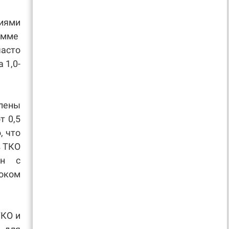
иями
сумме
часто
 1,0-
влены
т 0,5
, что
в ТКО
ан с
током
ТКО и