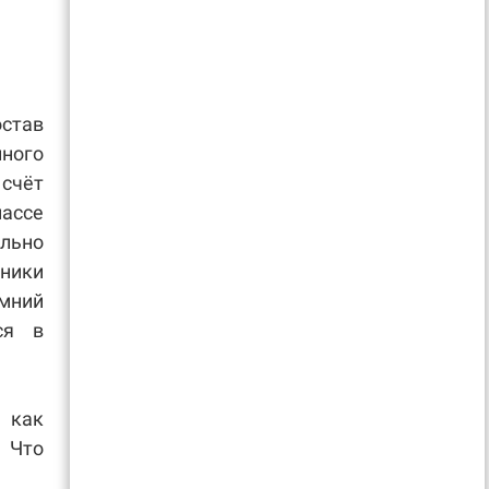
остав
нного
 счёт
ассе
льно
аники
имний
ся в
 как
 Что