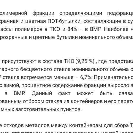
олимерной фракции определяющими подфракц
зрачная и цветная ПЭТ-бутылки, составляющие в 
массы полимеров в ТКО и 84% – в ВМР. Наиболее 
розрачные и цветные бутылки номинального объема
 присутствуют в составе ТКО (9,25 %) , где предста
арного бесцветного стекла номинального объема о
МР стекла встречается меньше – 6,7%. Примечательно
с зимой, процентное содержание фракции выросло 
ь в ВМР. Данный факт может быть связ
ванным отбором стекла из контейнеров и его пере
емных заготовительных пунктов.
е отходов металлов между контейнерам для сбора 