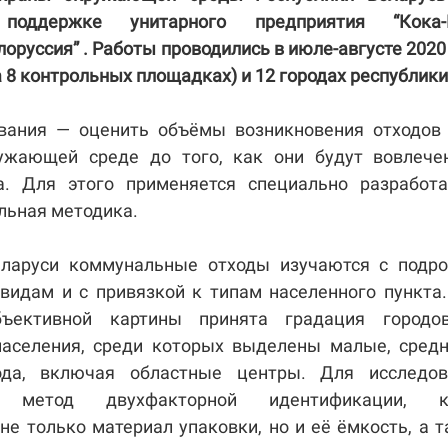
 поддержке унитарного предприятия “Кока-
оруссия” . Работы проводились в июле-августе 2020
на 8 контрольных площадках) и 12 городах республики
вания — оценить объёмы возникновения отходов 
ужающей среде до того, как они будут вовлече
а. Для этого применяется специально разработа
льная методика.
ларуси коммунальные отходы изучаются с подро
 видам и с привязкой к типам населенного пункта
бъективной картины принята градация городо
населения, среди которых выделены малые, сред
ода, включая областные центры. Для исследов
ся метод двухфакторной идентификации, к
не только материал упаковки, но и её ёмкость, а 