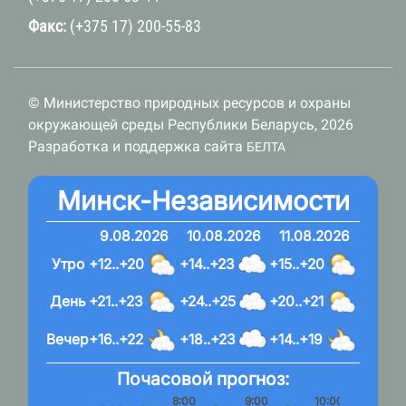
Факс:
(+375 17) 200-55-83
© Министерство природных ресурсов и охраны
окружающей среды Республики Беларусь, 2026
Разработка и поддержка сайта
БЕЛТА
Минск-Независимости
9.08.2026
10.08.2026
11.08.2026
Утро
+12..+20
+14..+23
+15..+20
День
+21..+23
+24..+25
+20..+21
Вечер
+16..+22
+18..+23
+14..+19
Почасовой прогноз:
8:00
9:00
10:00
11: