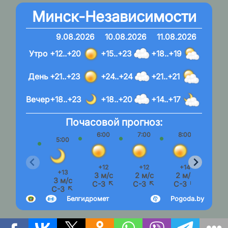
Минск-Независимости
9.08.2026
10.08.2026
11.08.2026
Утро
+12..+20
+15..+23
+18..+19
День
+21..+23
+24..+24
+21..+21
Вечер
+18..+23
+18..+20
+14..+17
Почасовой прогноз:
6:00
7:00
8:00
9:
5:00
+12
+12
+14
+1
+13
3 м/с
2 м/с
2 м/с
2 м
3 м/с
С-З ↖
С-З ↖
С-З ↖
С-З
С-З ↖
Белгидромет
Pogoda.by