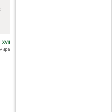
;
й
XVII
 мира