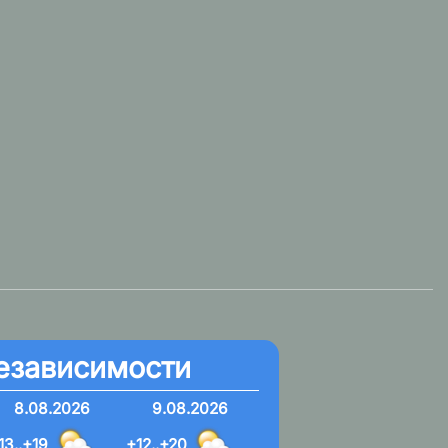
езависимости
8.08.2026
9.08.2026
13..+19
+12..+20