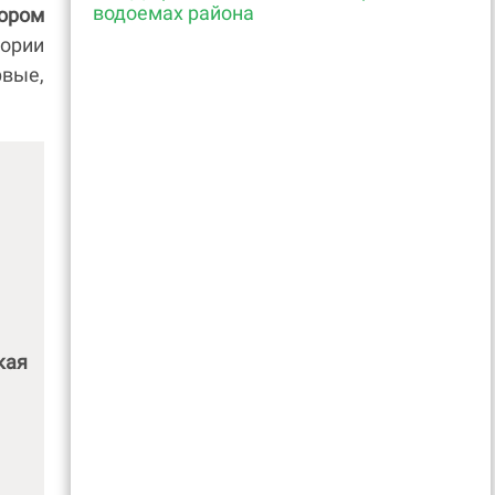
водоемах района
ором
гории
рвые,
:
кая