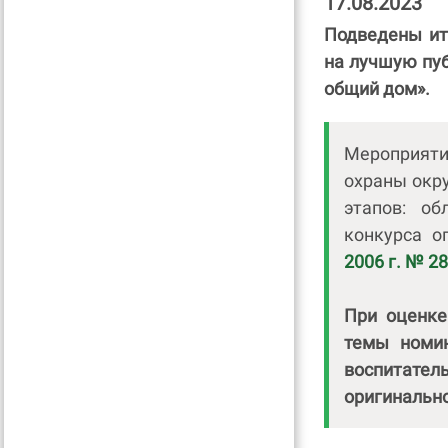
17.08.2023
Подведены ит
на лучшую пу
общий дом».
Мероприяти
охраны окр
этапов: об
конкурса 
2006 г. № 28
При оценке
темы номин
воспитат
оригинально