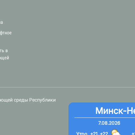
за
афтное
ть в
ющей
ающей среды Республики
Минск-Н
7.08.2026
Утро
+21..+22
+