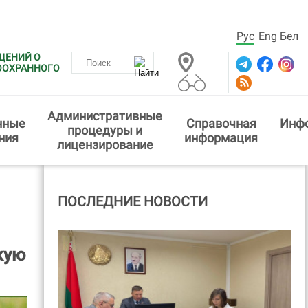
Рус
Eng
Бел
ЩЕНИЙ О
ООХРАННОГО
Административные
нные
Справочная
Инф
процедуры и
ния
информация
лицензирование
ПОСЛЕДНИЕ НОВОСТИ
кую