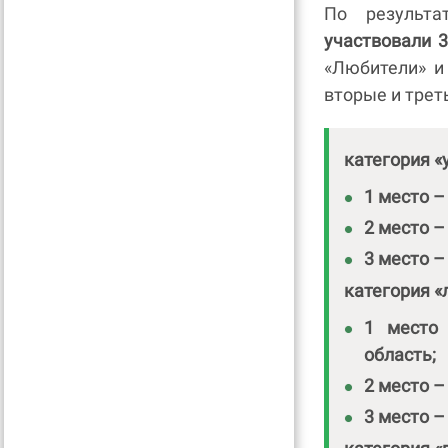
По результа
участвовали 3
«Любители» и
вторые и трет
категория «
1 место –
2 место –
3 место –
категория «
1 место
область;
2 место –
3 место –