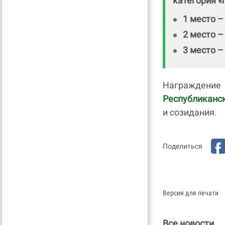
категория «
1 место –
2 место –
3 место –
Награждение
Республиканс
и созидания.
Поделиться
Версия для печати
Все новости