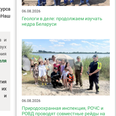
курса
06.08.2026
 «Наш
Геологи в деле: продолжаем изучать
недра Беларуси
в и
вух
ния
еля
тия
 их
ь и
06.08.2026
Природоохранная инспекция, РОЧС и
РОВД проводят совместные рейды на