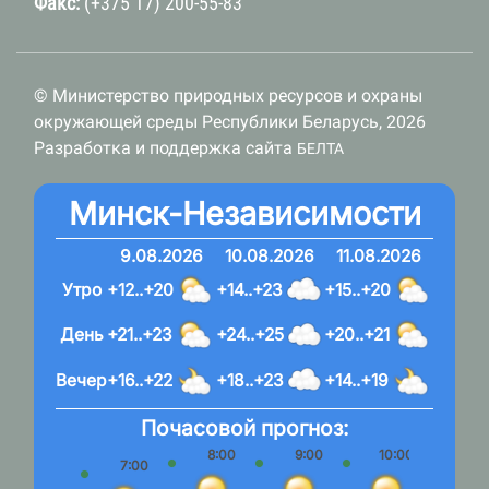
Факс:
(+375 17) 200-55-83
© Министерство природных ресурсов и охраны
окружающей среды Республики Беларусь, 2026
Разработка и поддержка сайта
БЕЛТА
Минск-Независимости
9.08.2026
10.08.2026
11.08.2026
Утро
+12..+20
+14..+23
+15..+20
День
+21..+23
+24..+25
+20..+21
Вечер
+16..+22
+18..+23
+14..+19
Почасовой прогноз:
8:00
9:00
10:00
11:
7:00