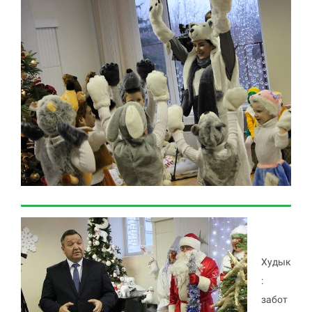
Худык
:
забот