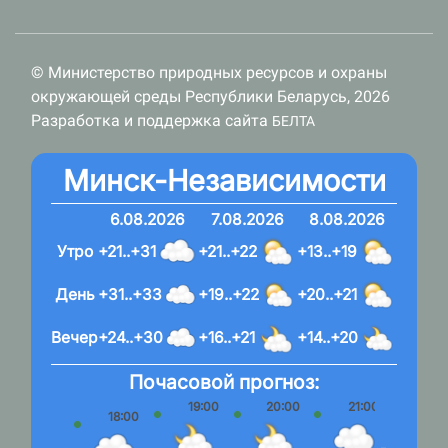
© Министерство природных ресурсов и охраны
окружающей среды Республики Беларусь, 2026
Разработка и поддержка сайта
БЕЛТА
Минск-Независимости
6.08.2026
7.08.2026
8.08.2026
Утро
+21..+31
+21..+22
+13..+19
День
+31..+33
+19..+22
+20..+21
Вечер
+24..+30
+16..+21
+14..+20
Почасовой прогноз:
19:00
20:00
21:00
22:
18:00