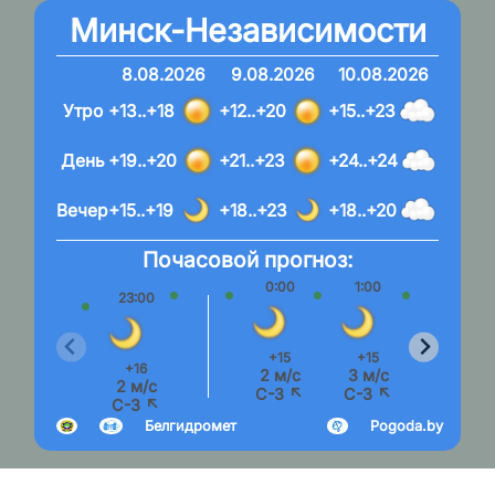
Минск-Независимости
8.08.2026
9.08.2026
10.08.2026
Утро
+13..+18
+12..+20
+15..+23
День
+19..+20
+21..+23
+24..+24
Вечер
+15..+19
+18..+23
+18..+20
Почасовой прогноз:
0:00
1:00
2:00
23:00
+15
+15
+14
+16
2 м/с
3 м/с
3 м/с
2 м/с
С-З ↖
С-З ↖
С-З ↖
С-З ↖
Белгидромет
Pogoda.by