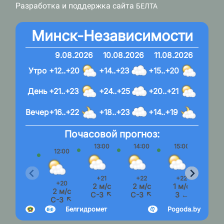
Разработка и поддержка сайта
БЕЛТА
Минск-Независимости
9.08.2026
10.08.2026
11.08.2026
Утро
+12..+20
+14..+23
+15..+20
День
+21..+23
+24..+25
+20..+21
Вечер
+16..+22
+18..+23
+14..+19
Почасовой прогноз:
13:00
14:00
15:00
16:
12:00
+21
+22
+22
+2
+20
2 м/с
2 м/с
1 м/с
1 м
2 м/с
С-З ↖
С-З ↖
З ←
З 
С-З ↖
Белгидромет
Pogoda.by