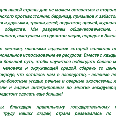
 для нашей страны дни не можем оставаться в сторон
нского противостояния, баррикад, призывов к забасто
и и друзьями, травли детей, педагогов, врачей, журнал
 обществе. Мы разделяем общечеловеческие, 
нности, выступаем за единство нации, порядок и Зако
в системе, главными задачами которой являются о
иональное использование ее ресурсов. Вместе с кажд
 большой путь, чтобы научиться соблюдать баланс 
ю человека и окружающей средой, сберечь то цен
рироде, что осталось нам в наследство, - зеленые л
но-болотные угодья, речные и озерные экосистемы, л
ели и задачи интегрированы во многие междунар
редстоит сделать еще больше!
ы, благодаря правильному государственному ку
у труду наших людей, страна развивалась по 