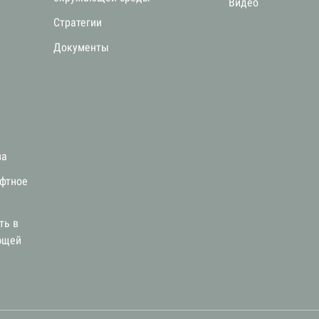
Видео
Стратегии
я
Документы
за
афтное
ть в
ющей