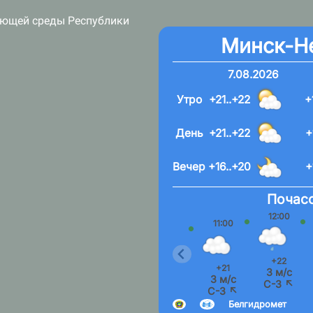
ающей среды Республики
Минск-Н
7.08.2026
Утро
+21..+22
+
День
+21..+22
+
Вечер
+16..+20
+
Почасо
12:00
11:00
+22
+21
3 м/с
3 м/с
С-З ↖
С-З ↖
Белгидромет