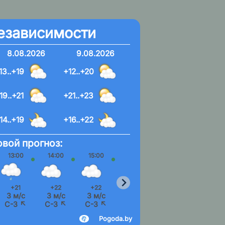
езависимости
8.08.2026
9.08.2026
13..+19
+12..+20
19..+21
+21..+23
14..+19
+16..+22
вой прогноз:
13:00
14:00
15:00
16:00
17:00
18:00
+21
+22
+22
+21
+21
+21
3 м/с
3 м/с
3 м/с
3 м/с
3 м/с
3 м/
С-З ↖
С-З ↖
С-З ↖
С-З ↖
С-З ↖
С-З 
Pogoda.by