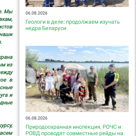
е. Мы
06.08.2026
вкам,
Геологи в деле: продолжаем изучать
истов
недра Беларуси
наши
н.
храна
ым из
между
ное в
есные
уга и
одные
06.08.2026
рсу,
Природоохранная инспекция, РОЧС и
РОВД проводят совместные рейды на
всем