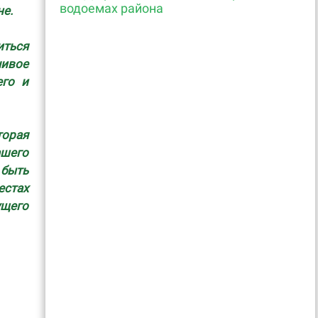
водоемах района
не.
иться
чивое
его и
торая
ашего
быть
естах
ущего