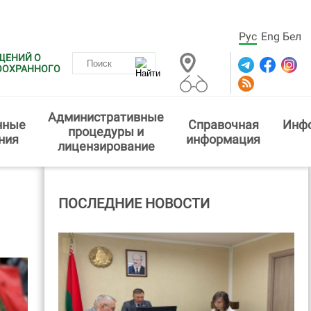
Рус
Eng
Бел
ЩЕНИЙ О
ООХРАННОГО
Административные
нные
Справочная
Инф
процедуры и
ния
информация
лицензирование
ПОСЛЕДНИЕ НОВОСТИ