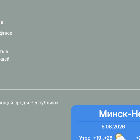
за
афтное
ть в
ющей
ающей среды Республики
Минск-Н
5.08.2026
Утро
+19..+28
+