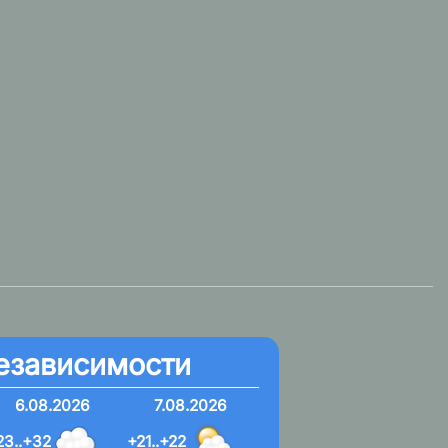
езависимости
6.08.2026
7.08.2026
23..+32
+21..+22