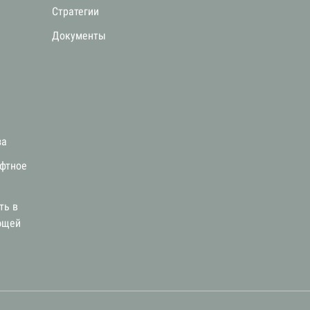
Стратегии
я
Документы
за
афтное
ть в
ющей