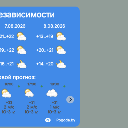
езависимости
7.08.2026
8.08.2026
21..+22
+13..+19
19..+22
+20..+21
16..+21
+14..+20
вой прогноз:
16:00
17:00
18:00
19:00
20:00
21:00
+33
+31
+31
+30
+29
+27
2 м/с
2 м/с
1 м/с
1 м/с
1 м/с
1 м/
Ю-З ↙
Ю-З ↙
Ю-З ↙
З ←
З ←
З ←
Pogoda.by