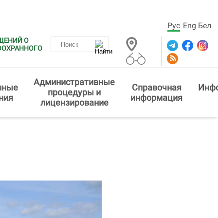
Рус
Eng
Бел
ЩЕНИЙ О
ООХРАННОГО
Административные
нные
Справочная
Инф
процедуры и
ния
информация
лицензирование