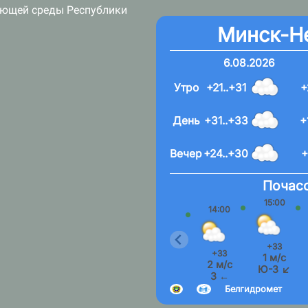
ающей среды Республики
Минск-Н
6.08.2026
Утро
+21..+31
+
День
+31..+33
+
Вечер
+24..+30
+
Почасо
15:00
14:00
+33
+33
1 м/с
2 м/с
Ю-З ↙
З ←
Белгидромет