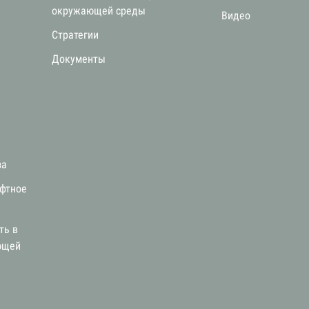
окружающей среды
Видео
Стратегии
я
Документы
за
афтное
ть в
ющей