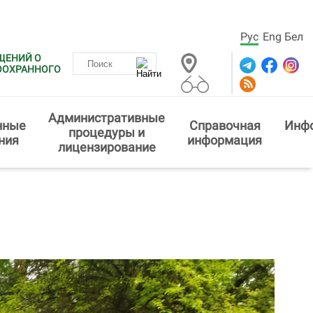
Рус
Eng
Бел
ЩЕНИЙ О
ООХРАННОГО
Административные
нные
Справочная
Инф
процедуры и
ния
информация
лицензирование