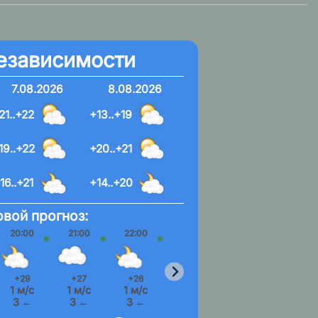
езависимости
7.08.2026
8.08.2026
21..+22
+13..+19
19..+22
+20..+21
16..+21
+14..+20
вой прогноз:
20:00
21:00
22:00
23:00
0:00
+29
+27
+26
+25
+24
1 м/с
1 м/с
1 м/с
1 м/с
1 м/с
З ←
З ←
З ←
Ю-З ↙
З ←