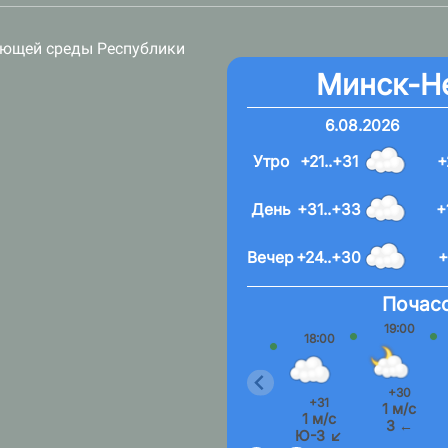
ающей среды Республики
Минск-Н
6.08.2026
Утро
+21..+31
+
День
+31..+33
+
Вечер
+24..+30
+
Почасо
19:00
18:00
+30
+31
1 м/с
1 м/с
З ←
Ю-З ↙