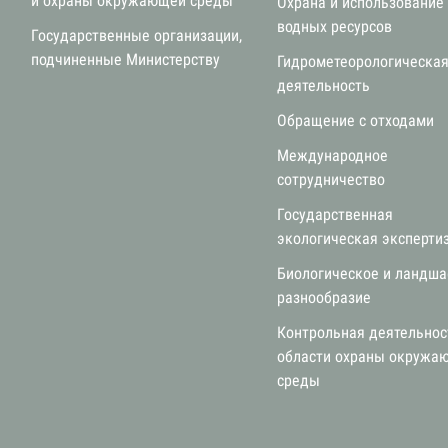
и охраны окружающей среды
Охрана и использование
водных ресурсов
Государственные организации,
подчиненные Министерству
Гидрометеорологическа
деятельность
Обращение с отходами
Международное
сотрудничество
Государственная
экологическая эксперти
Биологическое и ландш
разнообразие
Контрольная деятельнос
области охраны окружа
среды