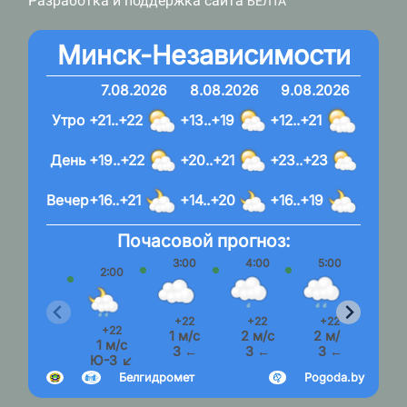
Разработка и поддержка сайта
БЕЛТА
Минск-Независимости
7.08.2026
8.08.2026
9.08.2026
Утро
+21..+22
+13..+19
+12..+21
День
+19..+22
+20..+21
+23..+23
Вечер
+16..+21
+14..+20
+16..+19
Почасовой прогноз:
3:00
4:00
5:00
6:
2:00
+22
+22
+22
+2
+22
1 м/с
2 м/с
2 м/с
2 м
1 м/с
З ←
З ←
З ←
С 
Ю-З ↙
Белгидромет
Pogoda.by