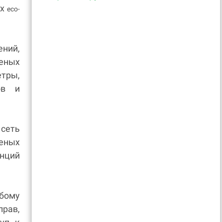
ых
eco-
ений,
леных
тры,
ов и
 сеть
еных
анций
бому
прав,