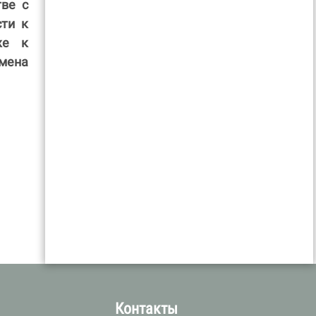
ве с
ти к
же к
бмена
а
Контакты