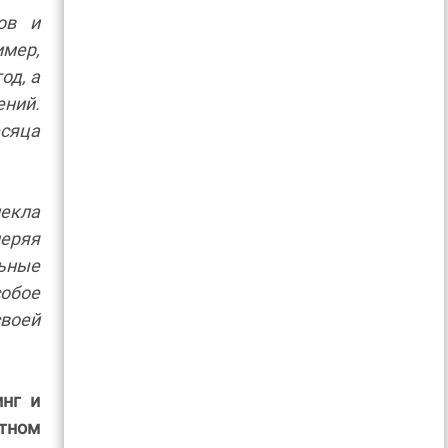
ов и
имер,
од, а
ений.
сяца
лекла
меряя
ьные
обое
воей
инг и
тном