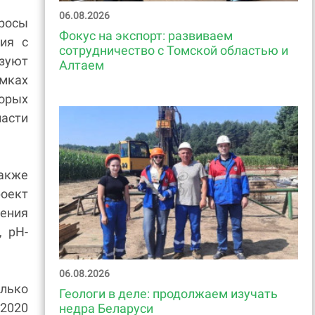
06.08.2026
росы
Фокус на экспорт: развиваем
ния с
сотрудничество с Томской областью и
зуют
Алтаем
мках
орых
ласти
акже
роект
дения
, pH-
06.08.2026
лько
Геологи в деле: продолжаем изучать
 2020
недра Беларуси