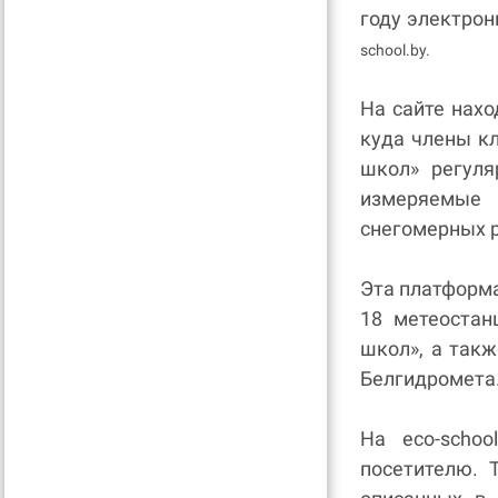
году электрон
school.by.
На сайте нах
куда члены к
школ» регуля
измеряемые 
снегомерных 
Эта платформа
18 метеостан
школ», а так
Белгидромета
На eco-scho
посетителю. 