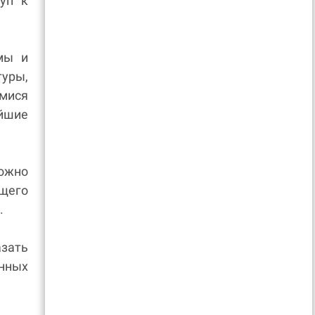
уп к
мы и
туры,
мися
йшие
можно
ащего
.
зать
нных