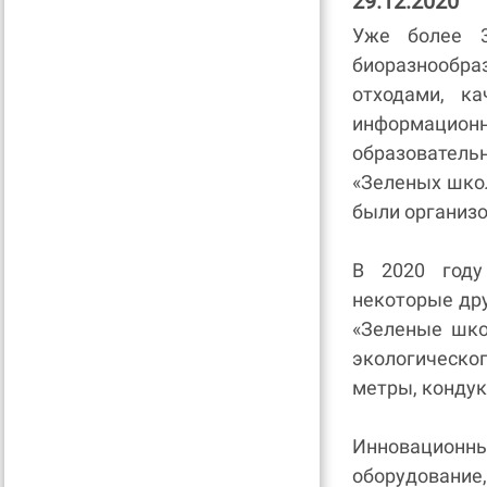
29.12.2020
Уже более 3
биоразнообра
отходами, к
информаци
образовател
«Зеленых школ
были организ
В 2020 году
некоторые др
«Зеленые шко
экологическо
метры, кондук
Инновационн
оборудование