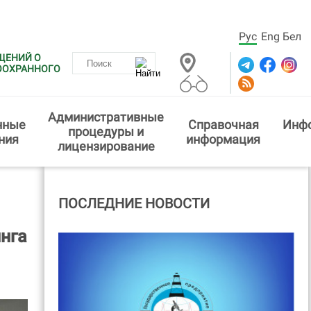
Рус
Eng
Бел
ЩЕНИЙ О
ООХРАННОГО
Административные
нные
Справочная
Инф
процедуры и
ния
информация
лицензирование
ПОСЛЕДНИЕ НОВОСТИ
нга