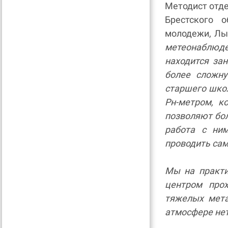
Методист отде
Брестского 
молодежи, Лы
метеонаблюде
находится за
более сложн
старшего школ
Рн-метром, к
позволяют бо
работа с ни
проводить са
Мы на практи
центром про
тяжелых мета
атмосфере нет