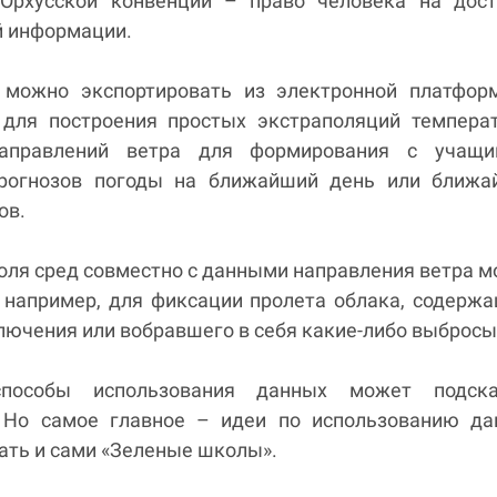
Орхусской конвенции – право человека на дост
й информации.
 можно экспортировать из электронной платфор
 для построения простых экстраполяций темпера
направлений ветра для формирования с учащи
прогнозов погоды на ближайший день или ближа
ов.
оля сред совместно с данными направления ветра 
, например, для фиксации пролета облака, содерж
лючения или вобравшего в себя какие-либо выбросы
пособы использования данных может подска
 Но самое главное – идеи по использованию да
ать и сами «Зеленые школы».