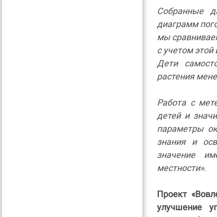
Собранные д
диаграмм пого
мы сравниваем
с учетом этой
Дети самост
растения мене
Работа с мет
детей и знач
параметры о
знания и осв
значение им
местности»
.
Проект «Вовл
улучшение у