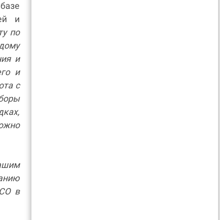
 базе
ей и
ту по
дому
ния и
го и
ота с
боры
дках,
ожно
нашим
анию
СО в